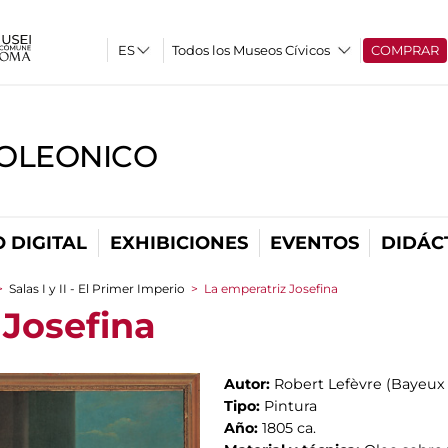
Todos los Museos Cívicos
COMPRAR
OLEONICO
 DIGITAL
EXHIBICIONES
EVENTOS
DIDÁC
>
Salas I y II - El Primer Imperio
>
La emperatriz Josefina
 Josefina
Autor:
Robert Lefèvre (Bayeux 1
Tipo:
Pintura
Año:
1805 ca.