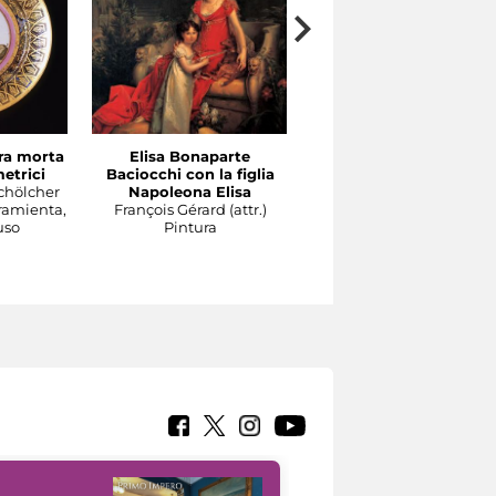
ra morta
Elisa Bonaparte
Coppia di candelabri a
etrici
Baciocchi con la figlia
cinque braccia con
chölcher
Napoleona Elisa
baccante e tirso
ramienta,
François Gérard (attr.)
Pierre-Philippe Thomir
uso
Pintura
(attr.)
Instrumento, herramient
objeto de uso