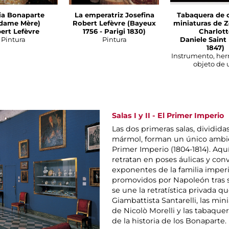
zia Bonaparte
La emperatriz Josefina
Tabaquera de 
dame Mère)
Robert Lefèvre (Bayeux
miniaturas de Z
ert Lefèvre
1756 - Parigi 1830)
Charlott
Pintura
Pintura
Daniele Saint 
1847)
Instrumento, her
objeto de 
Salas I y II - El Primer Imperio
Las dos primeras salas, dividida
mármol, forman un único ambien
Primer Imperio (1804-1814). Aquí
retratan en poses áulicas y co
exponentes de la familia imperial
promovidos por Napoleón tras
se une la retratística privada qu
Giambattista Santarelli, las min
de Nicolò Morelli y las tabaque
de la historia de los Bonaparte.