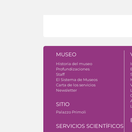
MUSEO
Historia del museo
I
Profundizaciones
Staff
S
El Sistema de Museos
Carta de los servicios
V
Newsletter
SITIO
Palazzo Primoli
SERVICIOS SCIENTÍFICOS