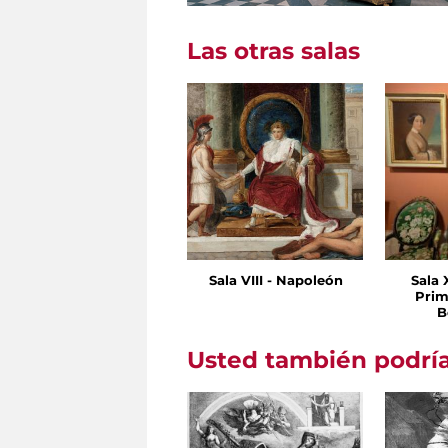
Las otras salas
Sala VIII - Napoleón
Sala 
Prim
B
Usted también podría