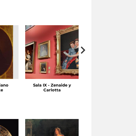
ciano
Sala IX - Zenaide y
Sala VII - El Reino de
te
Carlotta
Nápoles