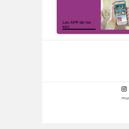
Las APP de los
MiC
mus