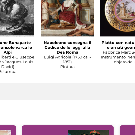
one Bonaparte
Napoleone consegna il
Piatto con natu
onsole varca le
Codice delle leggi alla
e ornati geom
Alpi
Dea Roma
Fabbrica Marc S
iberti e Giuseppe
Luigi Agricola (1750 ca. -
Instrumento, her
da Jacques-Louis
1851)
objeto de 
David)
Pintura
Estampa