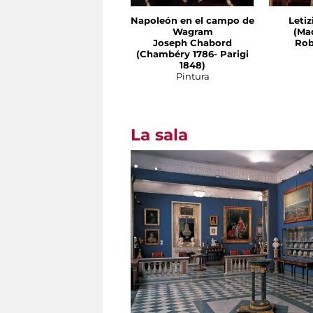
Napoleón en el campo de
Leti
Wagram
(Ma
Joseph Chabord
Rob
(Chambéry 1786- Parigi
1848)
Pintura
La sala