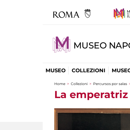
MUSEO NAP
MUSEO
COLLEZIONI
MUSEO
Home
>
Collezioni
>
Percursos por salas
You are here
La emperatriz