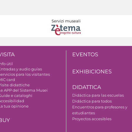
Servizi museali
VISITA
EVENTOS
nfo útil
Entradas y audio guías
EXHIBICIONES
ervicios para los visitantes
MIC card
isite didattiche
DIDATTICA
Le APP del Sistema Musei
Didáctica para las escuelas
Guide e cataloghi
Accesibilidad
Didáctica para todos
La tua opinione
Encuentros para profesores y
estudiantes
Proyectos accesibles
BUY