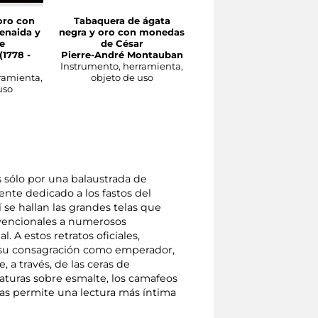
oro con
Tabaquera de ágata
Coppia di candelabri a
enaida y
negra y oro con monedas
cinque braccia con
e
de César
baccante e tirso
(1778 -
Pierre-André Montauban
Pierre-Philippe Thomir
Instrumento, herramienta,
(attr.)
ramienta,
objeto de uso
Instrumento, herramient
uso
objeto de uso
s sólo por una balaustrada de
te dedicado a los fastos del
 se hallan las grandes telas que
nvencionales a numerosos
. A estos retratos oficiales,
 su consagración como emperador,
e, a través, de las ceras de
iaturas sobre esmalte, los camafeos
ras permite una lectura más íntima