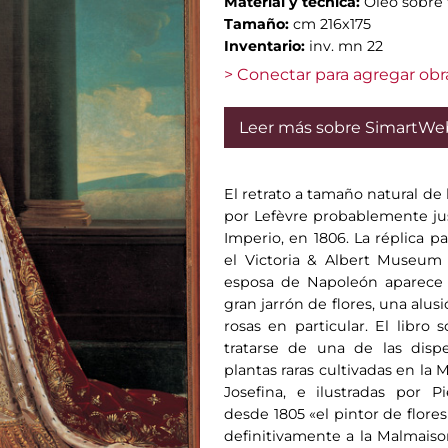
Material y técnica:
Oleo sobre 
Tamaño:
cm 216x175
Inventario:
inv. mn 22
> Conectar para agregar obr
Leer más sobre SimartWe
El retrato a tamaño natural de
por Lefèvre probablemente ju
Imperio, en 1806. La réplica p
el Victoria & Albert Museum 
esposa de Napoleón aparece 
gran jarrón de flores, una alusi
rosas en particular. El libro
tratarse de una de las dispe
plantas raras cultivadas en la 
Josefina, e ilustradas por P
desde 1805 «el pintor de flores
definitivamente a la Malmaison