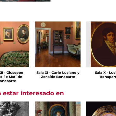
XII - Giuseppe
Sala XI - Carlo Luciano y
Sala X - Lu
oli e Matilde
Zenaide Bonaparte
Bonapar
onaparte
 estar interesado en