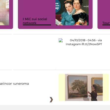
I MiC sui social
network
Tour
eiincomuneroma