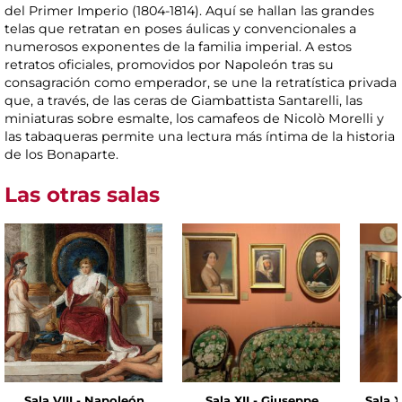
del Primer Imperio (1804-1814). Aquí se hallan las grandes
telas que retratan en poses áulicas y convencionales a
numerosos exponentes de la familia imperial. A estos
retratos oficiales, promovidos por Napoleón tras su
consagración como emperador, se une la retratística privada
que, a través, de las ceras de Giambattista Santarelli, las
miniaturas sobre esmalte, los camafeos de Nicolò Morelli y
las tabaqueras permite una lectura más íntima de la historia
de los Bonaparte.
Las otras salas
Sala VIII - Napoleón
Sala XII - Giuseppe
Sala X