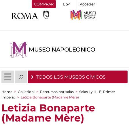
COMPRAR
Acceder
MUSEO NAPOLEONICO
TODOS LOS MUSEOS CÍVICOS
Home
>
Collezioni
>
Percursos por salas
>
Salas I y II - El Primer
You are here
Imperio
>
Letizia Bonaparte (Madame Mère)
Letizia Bonaparte
(Madame Mère)