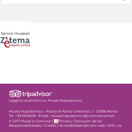
Servizi museali
Leggi le recensioni su:
Museo Napoleonico
Museo Napoleonico - Piazza di Ponte Umberto I, 1 - 00186 Roma -
Tel. +39 060608 - Email: : museonapoleonico@comune.roma.it
© 2017 Musei in Comune
/
Privacy
/
Exclusiòn de las
Responsabilidades
/
Credits
/
Accesibilidad del sitio web
/
XML-rss