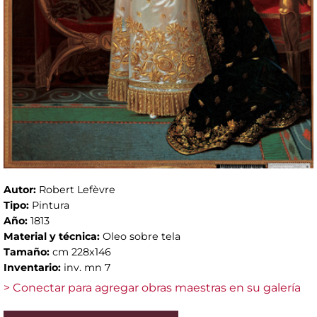
Autor:
Robert Lefèvre
Tipo:
Pintura
Año:
1813
Material y técnica:
Oleo sobre tela
Tamaño:
cm 228x146
Inventario:
inv. mn 7
> Conectar para agregar obras maestras en su galería