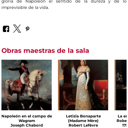
gloria de Napoleón el sentido de la dureza y de lo
imprevisible de la vida.
Obras maestras de la sala
Napoleón en el campo de
Letizia Bonaparte
La em
Wagram
(Madame Mère)
Rober
Joseph Chabord
Robert Lefèvre
175