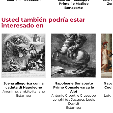
Primoli e Matilde
Zen
Bonaparte
Usted también podría estar
interesado en
Scena allegorica con la
Napoleone Bonaparte
Napo
caduta di Napoleone
Primo Console varca le
Codic
Anonimo, ambito italiano
Alpi
Estampa
Antonio Giberti e Giuseppe
Luigi 
Longhi (da Jacques-Louis
David)
Estampa