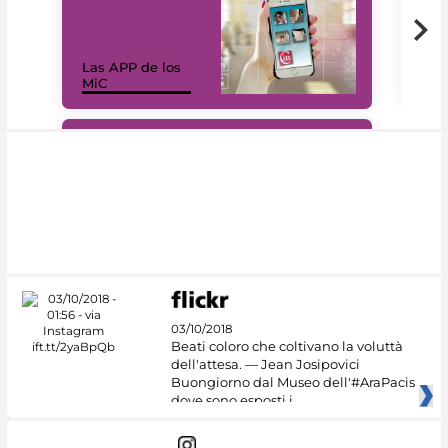
Las APP de los
I Mi
MiC
net
#DiscoverMiC
03/10/2018
Beati coloro che coltivano la voluttà
dell'attesa. — Jean Josipovici
Buongiorno dal Museo dell'#AraPacis
dove sono esposti i