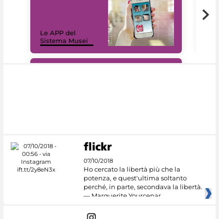
Il 
Le APP del
Mus
Sistema Musei
net
#DiscoverMiC
07/10/2018
Ho cercato la libertà più che la
potenza, e quest'ultima soltanto
perché, in parte, secondava la libertà.
— Marguerite Yourcenar