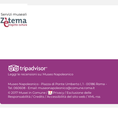
Servizi museali
Leggi le recensioni su:
Museo Napoleonico
Museo Napoleonico - Piazza di Ponte Umberto I, 1 - 00186 Roma -
Tel. 060608 - Email: museonapoleonico@comune.roma.it
© 2017 Musei in Comune
/
Privacy
/
Esclusione delle
Responsabilità
/
Credits
/
Accessibilità del sito web
/
XML-rss