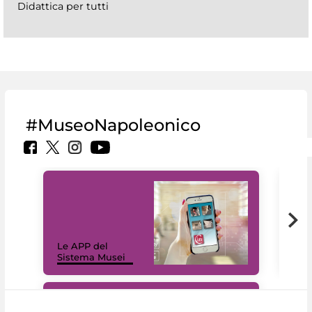
Didattica per tutti
#MuseoNapoleonico
Il 
Le APP del
Mus
Sistema Musei
net