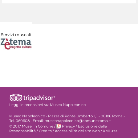
Servizi museali
Leggi le recensioni su:
Museo Napoleonico
Museo Napoleonico - Piazza di Ponte Umberto I, 1 - 00186 Roma -
Tel. 060608 - Email: museonapoleonico@comune.roma.it
© 2017 Musei in Comune
/
Privacy
/
Esclusione delle
Responsabilità
/
Credits
/
Accessibilità del sito web
/
XML-rss