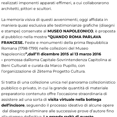
realizzati imponenti apparati effimeri, a cui collaborarono
architetti, pittori e scultori.
La memoria visiva di questi avvenimenti, oggi affidata in
maniera quasi esclusiva alle testimonianze grafiche (disegni
e stampe) conservate al
MUSEO NAPOLEONICO
, è proposta
al pubblico nella mostra
“QUANDO ROMA PARLAVA
FRANCESE.
Feste e monumenti della prima Repubblica
Romana (1798-1799) nelle collezioni del Museo
Napoleonico
”
,
dall’11 dicembre 2015 al 13 marzo 2016
-
promossa daRoma Capitale-Sovrintendenza Capitolina ai
Beni Culturali e curata da Marco Pupillo, con
l’organizzazione di Zètema Progetto Cultura.
Si tratta di una collezione unica nel panorama collezionistico
pubblico o privato, in cui la grande quantità di materiale
preparatorio contenuto offre l’occasione straordinaria di
assistere ad una sorta di
visita virtuale nella bottega
dell’incisore
, seguendo il processo ideativo di alcune opere
dal disegno preliminare alle successive prove d’autore fino
alla stampa definitiva.
La grande rarità di queste