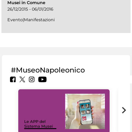
Musei in Comune
26/12/2015 - 06/01/2016
Evento|Manifestazioni
#MuseoNapoleonico
Il 
Le APP del
Mus
Sistema Musei
net