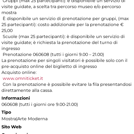
Gruppi (max 25 partecipanti): è disponibile un servizio di
visite guidate, a scelta tra percorso museo e/o percorso
mostra
È disponibile un servizio di prenotazione per gruppi, (max
25 partecipanti): costo addizionale per la prenotazione €
25,00
Scuole (max 25 partecipanti): è disponibile un servizio di
visite guidate; è richiesta la prenotazione del turno di
ingresso
Prenotazione 060608 (tutti i giorni 9.00 – 21.00)
La prenotazione per singoli visitatori è possibile solo con il
pre-acquisto online del biglietto di ingresso
Acquisto online:
www.omniticket.it
Con la prenotazione è possibile evitare la fila presentandosi
direttamente alla cassa.
Informazioni
060608 (tutti i giorni ore 9.00-21.00)
Tipo
Mostra|Arte Moderna
Sito Web