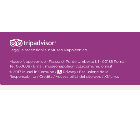
Leggi le recensioni su:
Museo Napoleonico
Museo Napoleonico - Piazza di Ponte Umberto I, 1 - 00186 Roma -
Tel. 060608 - Email: museonapoleonico@comune.roma.it
© 2017 Musei in Comune
/
Privacy
/
Esclusione delle
Responsabilità
/
Credits
/
Accessibilità del sito web
/
XML-rss