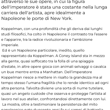
attraverso le sue opere, in cui la figura
dell'imperatore è stata una costante nella lunga
carriera dell'artista, apre idealmente a
Napoleone le porte di New York.
Koppelman, con una profondità che gli deriva dai lunghi
studi filosofici, ha colto in Napoleone il contrasto tra l’essere
e l’apparire, tra la radice rivoluzionaria e l’ambizione
imperiale.
Ed è un Napoleone particolare, inedito, quello
rappresentato da Koppelman. A Coney Island sta in mezzo
alla gente, quasi soffocato tra la folla di una spiaggia
d’estate, in altre opere gioca con animali selvaggi o cavalca
un bue mentre entra a Manhattan. Dell’imperatore
Koppelman riesce a mettere in risalto la grandezza ma al
tempo stesso l’umana fragilità che lo rende identico ad ogni
altra persona. Talvolta diviene una sorta di nume tutelare,
quasi un angelo custode che osserva e protegge l’artista al
lavoro nel suo atelier, confrontandosi direttamente con lui.
La mostra, oltre a testimoniare la persistenza del mito
napoleonico nato duecento anni fa sui campi di battaglia,