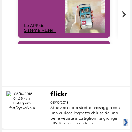
Il 
Le APP del
Mus
Sistema Musei
net
#DiscoverMiC
05/10/2018
Attraverso uno stretto passaggio con
una curiosa loggetta chiusa da una
bella vetrata a tortiglioni, si giunge
all'ultima stanza della