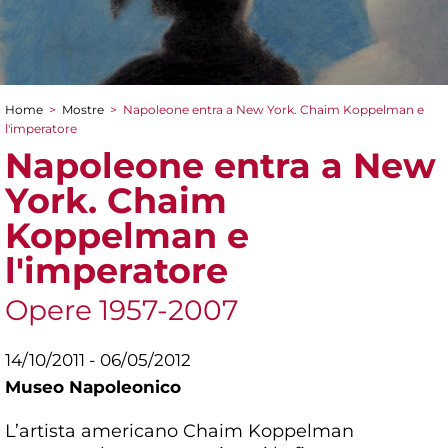
Home
>
Mostre
>
Napoleone entra a New York. Chaim Koppelman e
Tu sei qui
l'imperatore
Napoleone entra a New
York. Chaim
Koppelman e
l'imperatore
Opere 1957-2007
14/10/2011 - 06/05/2012
Museo Napoleonico
L’artista americano Chaim Koppelman