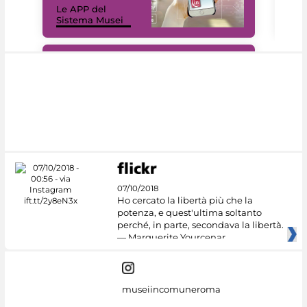
Le APP del
Mus
Sistema Musei
net
#DiscoverMiC
07/10/2018
Ho cercato la libertà più che la
potenza, e quest'ultima soltanto
perché, in parte, secondava la libertà.
— Marguerite Yourcenar
museiincomuneroma