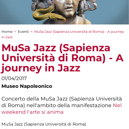
Home
>
Eventi
>
MuSa Jazz (Sapienza Università di Roma) - A journey
Tu sei qui
in Jazz
MuSa Jazz (Sapienza
Università di Roma) - A
journey in Jazz
01/04/2017
Museo Napoleonico
Concerto della MuSa Jazz (Sapienza Università
di Roma) nell'ambito della manifestazione
Nel
weekend l'arte si anima
MuSa Jazz (Sapienza Università di Roma)