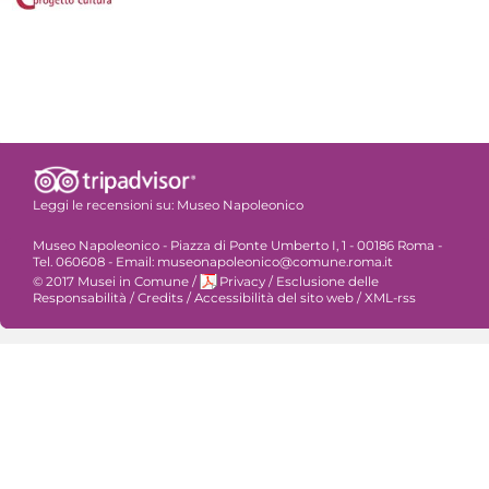
Leggi le recensioni su:
Museo Napoleonico
Museo Napoleonico - Piazza di Ponte Umberto I, 1 - 00186 Roma -
Tel. 060608 - Email: museonapoleonico@comune.roma.it
© 2017 Musei in Comune
/
Privacy
/
Esclusione delle
Responsabilità
/
Credits
/
Accessibilità del sito web
/
XML-rss