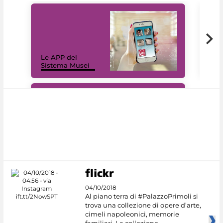
Il 
Le APP del
Mus
Sistema Musei
net
#DiscoverMiC
04/10/2018
Al piano terra di #PalazzoPrimoli si
trova una collezione di opere d’arte,
cimeli napoleonici, memorie