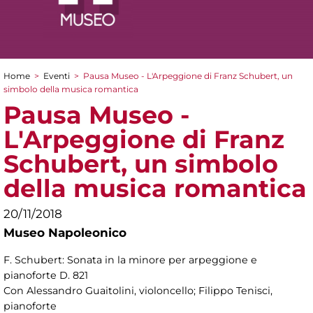
Home
>
Eventi
>
Pausa Museo - L'Arpeggione di Franz Schubert, un
Tu sei qui
simbolo della musica romantica
Pausa Museo -
L'Arpeggione di Franz
Schubert, un simbolo
della musica romantica
20/11/2018
Museo Napoleonico
F. Schubert: Sonata in la minore per arpeggione e
pianoforte D. 821
Con Alessandro Guaitolini, violoncello; Filippo Tenisci,
pianoforte