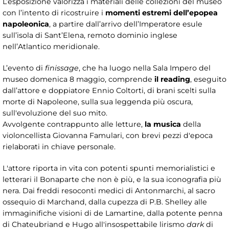
L’esposizione valorizza i materiali delle collezioni del museo
con l’intento di ricostruire i
momenti estremi dell’epopea
napoleonica
, a partire dall’arrivo dell’Imperatore esule
sull’isola di Sant’Elena, remoto dominio inglese
nell’Atlantico meridionale.
L’evento di
finissage
, che ha luogo nella Sala Impero del
museo domenica 8 maggio, comprende
il reading
, eseguito
dall’attore e doppiatore Ennio Coltorti, di brani scelti sulla
morte di Napoleone, sulla sua leggenda più oscura,
sull'evoluzione del suo mito.
Avvolgente contrappunto alle letture,
la musica
della
violoncellista Giovanna Famulari, con brevi pezzi d'epoca
rielaborati in chiave personale.
L'attore riporta in vita con potenti spunti memorialistici e
letterari il Bonaparte che non è più, e la sua iconografia più
nera. Dai freddi resoconti medici di Antonmarchi, al sacro
ossequio di Marchand, dalla cupezza di P.B. Shelley alle
immaginifiche visioni di de Lamartine, dalla potente penna
di Chateubriand e Hugo all'insospettabile lirismo
dark
di