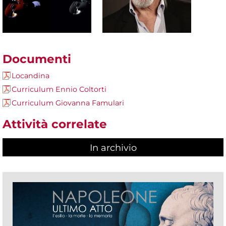
Documenti
Locandina
Curriculum Ennio Coltorti
Curriculum Giovanna Famulari
Attività correlate
In archivio