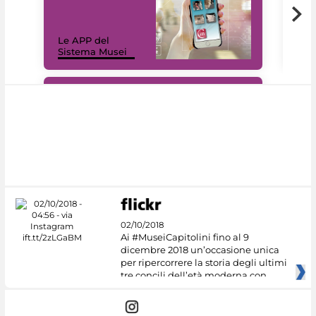
Il 
Le APP del
Mus
Sistema Musei
net
#DiscoverMiC
02/10/2018
Ai #MuseiCapitolini fino al 9
dicembre 2018 un’occasione unica
per ripercorrere la storia degli ultimi
tre concili dell’età moderna con