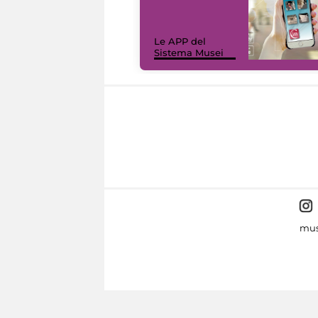
Le APP del
Sistema Musei
mus