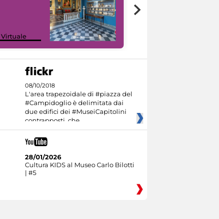
Google Arts &
 Virtuale
Culture
08/10/2018
L'area trapezoidale di #piazza del
#Campidoglio è delimitata dai
due edifici dei #MuseiCapitolini
contrapposti, che
28/01/2026
Cultura KIDS al Museo Carlo Bilotti
| #5