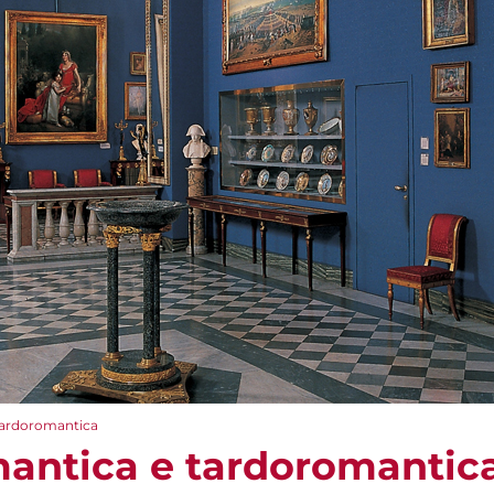
tardoromantica
antica e tardoromantic