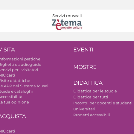
Servizi museali
VISITA
EVENTI
Informazioni pratiche
Biglietti e audioguide
MOSTRE
ervizi per i visitatori
MIC card
isite didattiche
DIDATTICA
Le APP del Sistema Musei
Didattica per le scuole
Guide e cataloghi
ccessibilità
Didattica per tutti
La tua opinione
Incontri per docenti e studenti
universitari
Progetti accessibili
ACQUISTA
MIC card