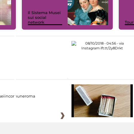
Il Sistema Musei
sui social
network
Tour
eiincomuneroma