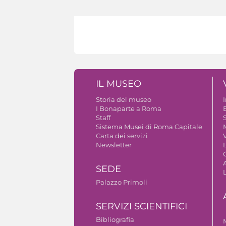
IL MUSEO
Storia del museo
I Bonaparte a Roma
Staff
S
Sistema Musei di Roma Capitale
Carta dei servizi
V
Newsletter
A
SEDE
Palazzo Primoli
SERVIZI SCIENTIFICI
Bibliografia