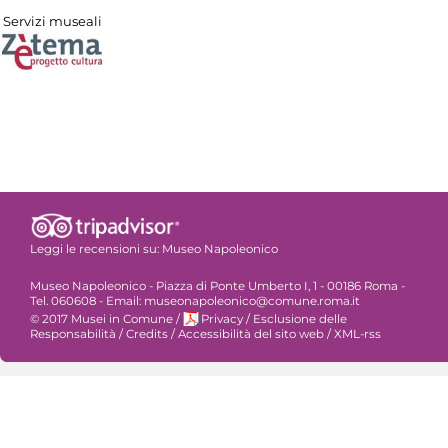
Servizi museali
Leggi le recensioni su:
Museo Napoleonico
Museo Napoleonico - Piazza di Ponte Umberto I, 1 - 00186 Roma -
Tel. 060608 - Email: museonapoleonico@comune.roma.it
© 2017 Musei in Comune
/
Privacy
/
Esclusione delle
Responsabilità
/
Credits
/
Accessibilità del sito web
/
XML-rss