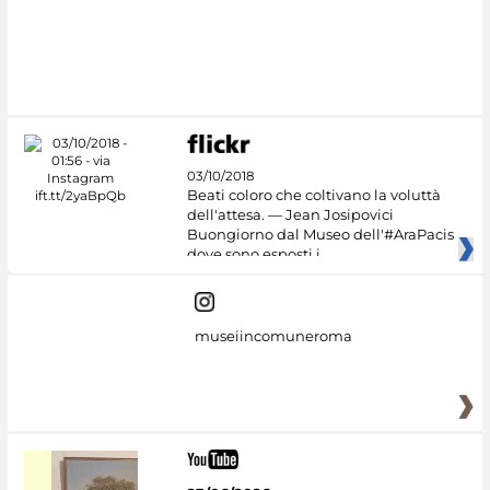
#DiscoverMiC
03/10/2018
Beati coloro che coltivano la voluttà
dell'attesa. — Jean Josipovici
Buongiorno dal Museo dell'#AraPacis
dove sono esposti i
museiincomuneroma