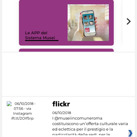
Il 
Le APP del
Mus
Sistema Musei
net
#DiscoverMiC
06/10/2018
I @museiincomuneroma
costituiscono un’offerta culturale varia
ed eclettica per il prestigio e la
particolarità delle sedi, per le