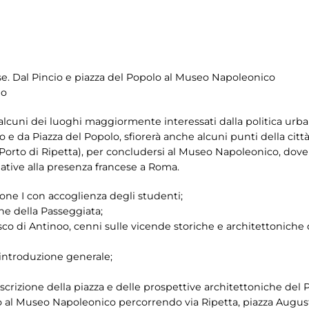
e. Dal Pincio e piazza del Popolo al Museo Napoleonico
do
i alcuni dei luoghi maggiormente interessati dalla politica urb
e da Piazza del Popolo, sfiorerà anche alcuni punti della città
l Porto di Ripetta), per concludersi al Museo Napoleonico, dov
lative alla presenza francese a Roma.
ne I con accoglienza degli studenti;
ne della Passeggiata;
isco di Antinoo, cenni sulle vicende storiche e architettoniche 
 introduzione generale;
scrizione della piazza e delle prospettive architettoniche del P
o al Museo Napoleonico percorrendo via Ripetta, piazza Augus