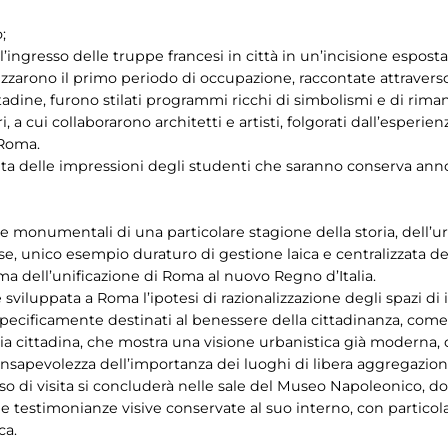
;
’ingresso delle truppe francesi in città in un’incisione espos
izzarono il primo periodo di occupazione, raccontate attraverso d
ttadine, furono stilati programmi ricchi di simbolismi e di rim
, a cui collaborarono architetti e artisti, folgorati dall’esperie
 Roma.
ta delle impressioni degli studenti che saranno conserva anno
 monumentali di una particolare stagione della storia, dell’urb
ese, unico esempio duraturo di gestione laica e centralizzata
ima dell’unificazione di Roma al nuovo Regno d’Italia.
iluppata a Roma l’ipotesi di razionalizzazione degli spazi di i
i specificamente destinati al benessere della cittadinanza, com
ia cittadina, che mostra una visione urbanistica già moderna, c
 consapevolezza dell’importanza dei luoghi di libera aggregazione
orso di visita si concluderà nelle sale del Museo Napoleonico, d
 le testimonianze visive conservate al suo interno, con particol
ca.