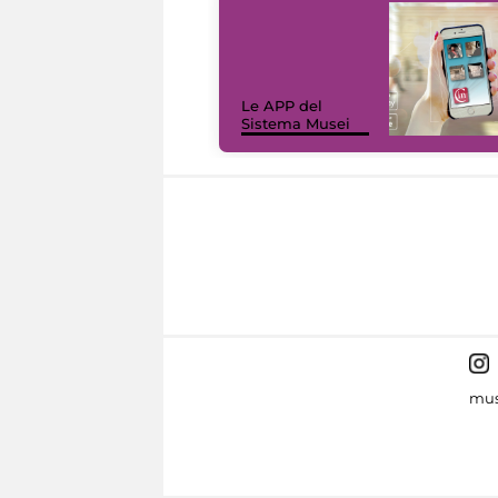
Le APP del
Sistema Musei
mus