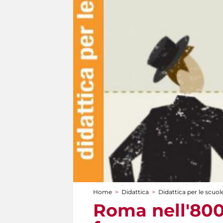
Home
>
Didattica
>
Didattica per le scuol
Tu sei qui
Roma nell'800