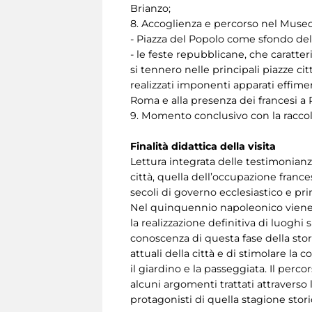
Brianzo;
8. Accoglienza e percorso nel Museo
- Piazza del Popolo come sfondo dell
- le feste repubblicane, che caratter
si tennero nelle principali piazze ci
realizzati imponenti apparati effimeri
Roma e alla presenza dei francesi a
9. Momento conclusivo con la raccol
Finalità didattica della visita
Lettura integrata delle testimonianze
città, quella dell’occupazione franc
secoli di governo ecclesiastico e pr
Nel quinquennio napoleonico viene sv
la realizzazione definitiva di luogh
conoscenza di questa fase della stor
attuali della città e di stimolare la
il giardino e la passeggiata. Il perc
alcuni argomenti trattati attraverso
protagonisti di quella stagione stori