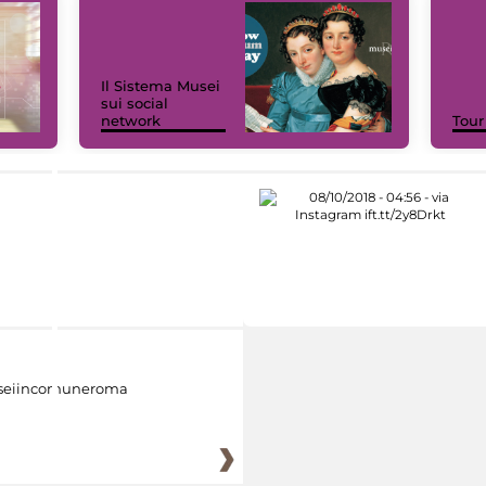
Il Sistema Musei
sui social
network
Tour
eiincomuneroma