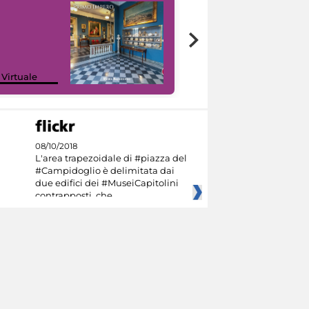
Google Arts &
 Virtuale
Culture
08/10/2018
L'area trapezoidale di #piazza del
#Campidoglio è delimitata dai
due edifici dei #MuseiCapitolini
contrapposti, che