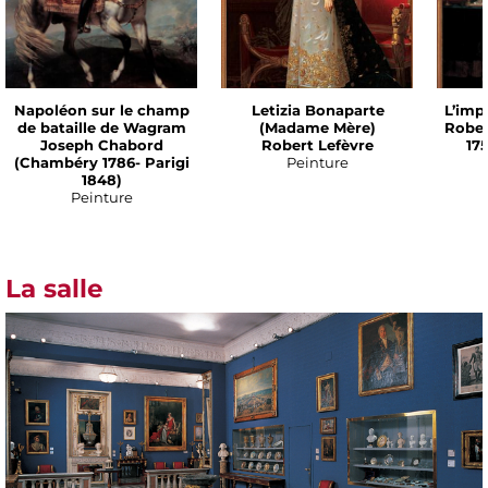
Napoléon sur le champ
Letizia Bonaparte
L’imp
de bataille de Wagram
(Madame Mère)
Rober
Joseph Chabord
Robert Lefèvre
175
(Chambéry 1786- Parigi
Peinture
1848)
Peinture
La salle