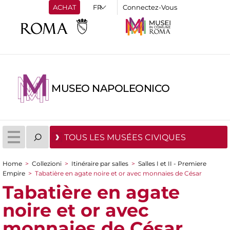
ACHAT
Connectez-Vous
MUSEO NAPOLEONICO
TOUS LES MUSÉES CIVIQUES
Home
>
Collezioni
>
Itinéraire par salles
>
Salles I et II - Premiere
You are here
Empire
>
Tabatière en agate noire et or avec monnaies de César
Tabatière en agate
noire et or avec
monnaies de César