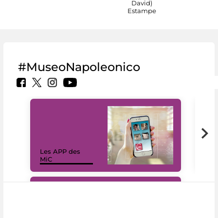
David)
Estampe
#MuseoNapoleonico
Les APP des
Les
MiC
rés