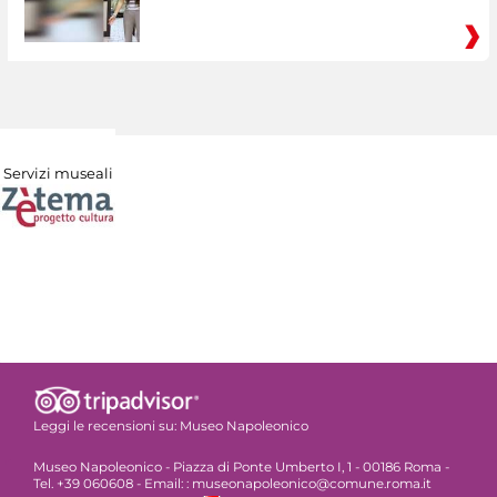
Servizi museali
Leggi le recensioni su:
Museo Napoleonico
Museo Napoleonico - Piazza di Ponte Umberto I, 1 - 00186 Roma -
Tel. +39 060608 - Email: : museonapoleonico@comune.roma.it