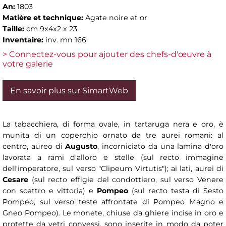
An:
1803
Matière et technique:
Agate noire et or
Taille:
cm 9x4x2 x 23
Inventaire:
inv. mn 166
> Connectez-vous pour ajouter des chefs-d'œuvre à
votre galerie
En savoir plus sur SimartWeb
La tabacchiera, di forma ovale, in tartaruga nera e oro, è
munita di un coperchio ornato da tre aurei romani: al
centro, aureo di
Augusto
, incorniciato da una lamina d'oro
lavorata a rami d'alloro e stelle (sul recto immagine
dell'imperatore, sul verso "Clipeum Virtutis"); ai lati, aurei di
Cesare
(sul recto effigie del condottiero, sul verso Venere
con scettro e vittoria) e
Pompeo
(sul recto testa di Sesto
Pompeo, sul verso teste affrontate di Pompeo Magno e
Gneo Pompeo). Le monete, chiuse da ghiere incise in oro e
protette da vetri convessi, sono inserite in modo da poter