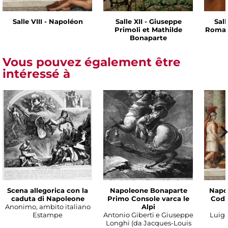
Salle VIII - Napoléon
Salle XII - Giuseppe
Sall
Primoli et Mathilde
Romai
Bonaparte
Vous pouvez également être
intéressé à
Scena allegorica con la
Napoleone Bonaparte
Napo
caduta di Napoleone
Primo Console varca le
Codic
Anonimo, ambito italiano
Alpi
Estampe
Antonio Giberti e Giuseppe
Luigi 
Longhi (da Jacques-Louis