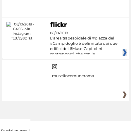
#DiscoverMiC
08/10/2018
L'area trapezoidale di #piazza del
#Campidoglio è delimitata dai due
edifici dei #MuseiCapitolini
contrapposti, che con le
museiincomuneroma
Servizi museali