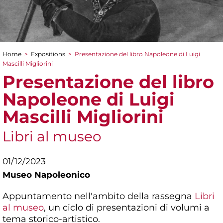
Home
>
Expositions
>
Presentazione del libro Napoleone di Luigi
You are here
Mascilli Migliorini
Presentazione del libro
Napoleone di Luigi
Mascilli Migliorini
Libri al museo
01/12/2023
Museo Napoleonico
Appuntamento nell'ambito della rassegna
Libri
al museo
, un ciclo di presentazioni di volumi a
tema storico-artistico.