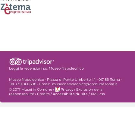
Leggi le recensioni su:
Museo Napoleonico
Museo Napoleonico - Piazza di Ponte Umberto I, 1 - 00186 Roma -
Tel. +39 060608 - Email: : museonapoleonico@comune.roma.it
© 2017 Musei in Comune
/
Privacy
/
Exclusion de la
responsabilité
/
Credits
/
Accessibilité du site
/
XML-rss