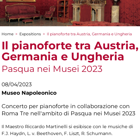
Home
>
Expositions
>
Il pianoforte tra Austria, Germania e Ungheria
You are here
Il pianoforte tra Austria,
Germania e Ungheria
Pasqua nei Musei 2023
08/04/2023
Museo Napoleonico
Concerto per pianoforte in collaborazione con
Roma Tre nell'ambito di Pasqua nei Musei 2023
Il Maestro Riccardo Martinelli si esibisce con le musiche di
F.J. Haydn, L. v. Beethoven, F. Liszt, R. Schumann.