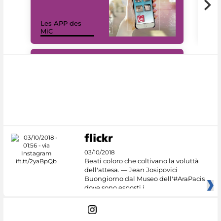
Les APP des
Les
MiC
rés
#DiscoverMiC
03/10/2018
Beati coloro che coltivano la voluttà
dell'attesa. — Jean Josipovici
Buongiorno dal Museo dell'#AraPacis
dove sono esposti i