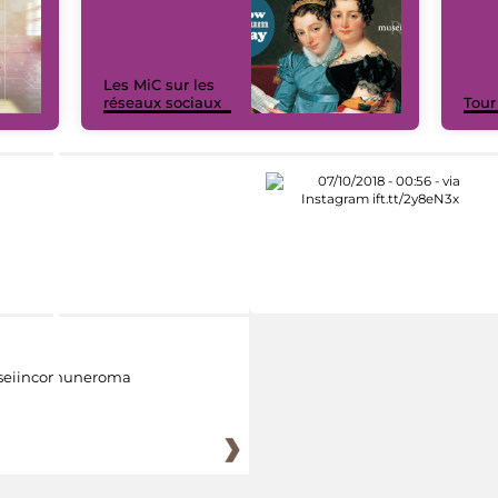
Les MiC sur les
réseaux sociaux
Tour
eiincomuneroma