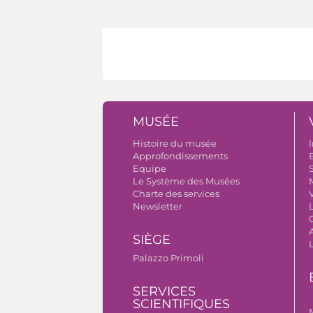
MUSÉE
Histoire du musée
I
Approfondissements
B
Equipe
S
Le Système des Musées
Charte des services
V
Newsletter
A
SIÈGE
Palazzo Primoli
SERVICES
SCIENTIFIQUES