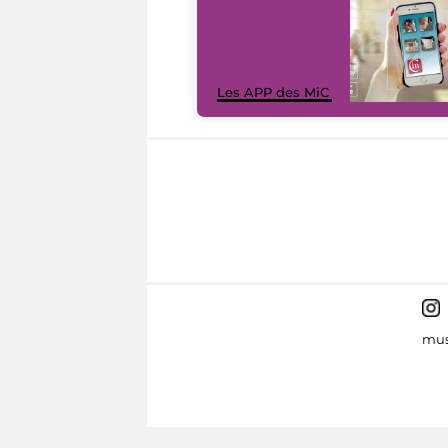
Les APP des MiC
mus