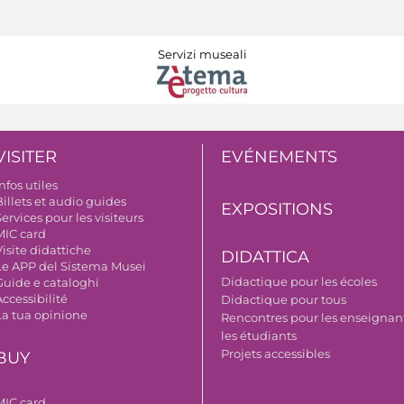
Servizi museali
VISITER
EVÉNEMENTS
nfos utiles
illets et audio guides
EXPOSITIONS
ervices pour les visiteurs
MIC card
isite didattiche
DIDATTICA
Le APP del Sistema Musei
Didactique pour les écoles
Guide e cataloghi
ccessibilité
Didactique pour tous
La tua opinione
Rencontres pour les enseignant
les étudiants
Projets accessibles
BUY
MIC card