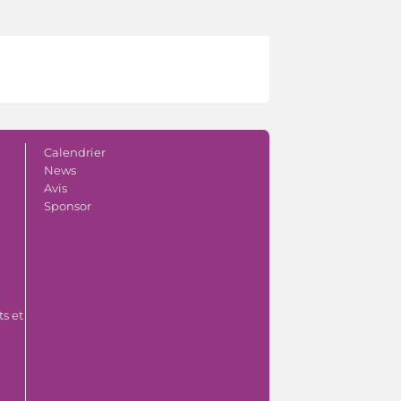
Calendrier
News
Avis
Sponsor
s et