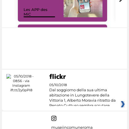
Les APP des
Les
MiC
rés
#DiscoverMiC
05/10/2018
Dal soggiorno della sua ultima
abitazione in Lungotevere della
Vittoria 1, Alberto Moravia ritratto da
Renato Guttuso sembra scrutare
museiincomuneroma