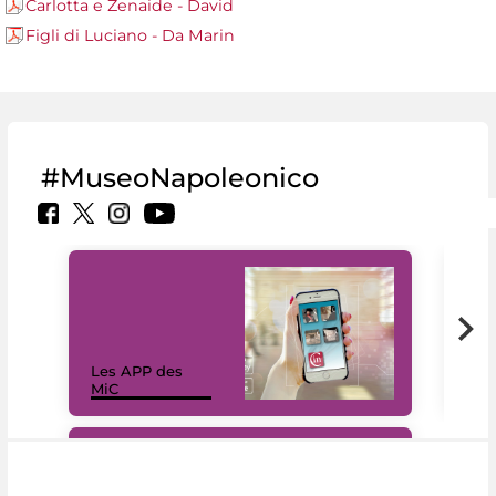
Carlotta e Zenaide - David
Figli di Luciano - Da Marin
#MuseoNapoleonico
Les APP des
Les
MiC
rés