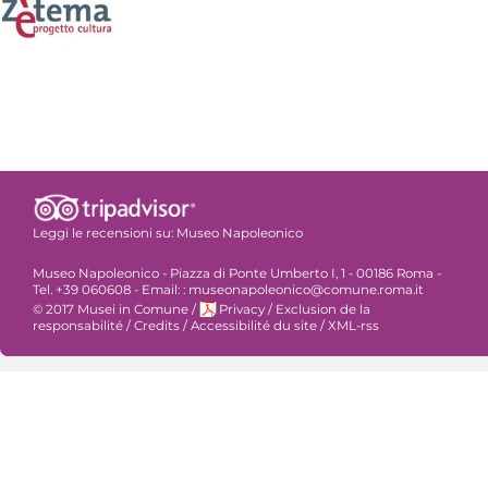
Leggi le recensioni su:
Museo Napoleonico
Museo Napoleonico - Piazza di Ponte Umberto I, 1 - 00186 Roma -
Tel. +39 060608 - Email: : museonapoleonico@comune.roma.it
© 2017 Musei in Comune
/
Privacy
/
Exclusion de la
responsabilité
/
Credits
/
Accessibilité du site
/
XML-rss