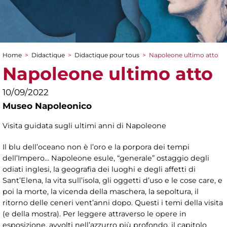
Home
>
Didactique
>
Didactique pour tous
>
Napoleone ultimo atto
You are here
Napoleone ultimo atto
10/09/2022
Museo Napoleonico
Visita guidata sugli ultimi anni di Napoleone
Il blu dell’oceano non è l’oro e la porpora dei tempi
dell’Impero… Napoleone esule, “generale” ostaggio degli
odiati inglesi, la geografia dei luoghi e degli affetti di
Sant’Elena, la vita sull’isola, gli oggetti d’uso e le cose care, e
poi la morte, la vicenda della maschera, la sepoltura, il
ritorno delle ceneri vent’anni dopo. Questi i temi della visita
(e della mostra). Per leggere attraverso le opere in
esposizione, avvolti nell’azzurro più profondo, il capitolo