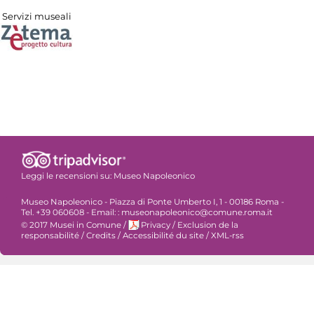
Servizi museali
Leggi le recensioni su:
Museo Napoleonico
Museo Napoleonico - Piazza di Ponte Umberto I, 1 - 00186 Roma -
Tel. +39 060608 - Email: : museonapoleonico@comune.roma.it
© 2017 Musei in Comune
/
Privacy
/
Exclusion de la
responsabilité
/
Credits
/
Accessibilité du site
/
XML-rss