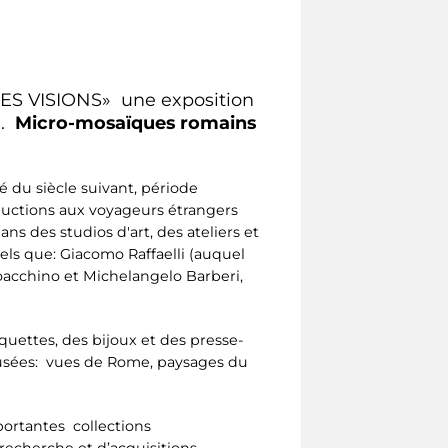
ES VISIONS» une exposition
e.
Micro-mosaïques romains
é du siècle suivant, période
oductions aux voyageurs étrangers
ns des studios d'art, des ateliers et
els que: Giacomo Raffaelli (auquel
ioacchino et Michelangelo Barberi,
quettes, des bijoux et des presse-
ffusées: vues de Rome, paysages du
portantes collections
 recherche et d’acquisitions