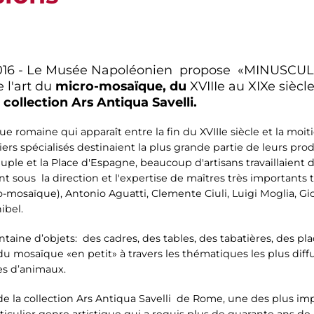
2016 - Le Musée Napoléonien propose «MINUSCUL
 l'art du
micro-mosaïque, du
XVIIIe au XIXe siècl
a collection Ars Antiqua Savelli.
romaine qui apparaît entre la fin du XVIIIe siècle et la moiti
rs spécialisés destinaient la plus grande partie de leurs pr
ple et la Place d'Espagne, beaucoup d'artisans travaillaient da
 sous la direction et l'expertise de maîtres très importants t
o-mosaïque), Antonio Aguatti, Clemente Ciuli, Luigi Moglia, G
ibel.
aine d’objets: des cadres, des tables, des tabatières, des pla
du mosaïque «en petit» à travers les thématiques les plus di
es d’animaux.
e la collection Ars Antiqua Savelli de Rome, une des plus im
rticulier genre artistique qui a requis plus de quarante ans de