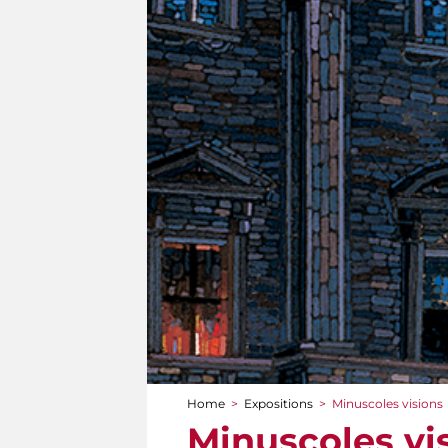
Home
>
Expositions
>
Minuscoles visions
You are here
Minuscoles vi