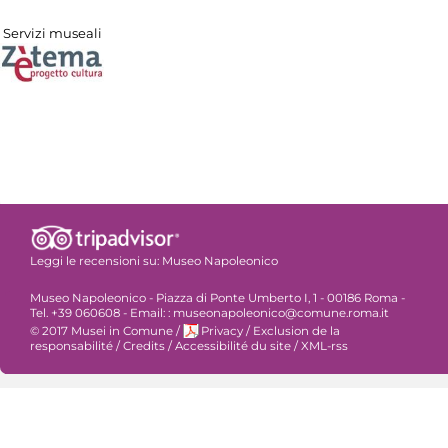
Servizi museali
Leggi le recensioni su:
Museo Napoleonico
Museo Napoleonico - Piazza di Ponte Umberto I, 1 - 00186 Roma -
Tel. +39 060608 - Email: : museonapoleonico@comune.roma.it
© 2017 Musei in Comune
/
Privacy
/
Exclusion de la
responsabilité
/
Credits
/
Accessibilité du site
/
XML-rss