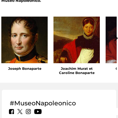
Museo Napoleonico.
Joseph Bonaparte
Joachim Murat et
C
Caroline Bonaparte
#MuseoNapoleonico