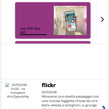
Les APP des
Les
MiC
rés
#DiscoverMiC
05/10/2018
Attraverso uno stretto passaggio con
una curiosa loggetta chiusa da una
bella vetrata a tortiglioni, si giunge