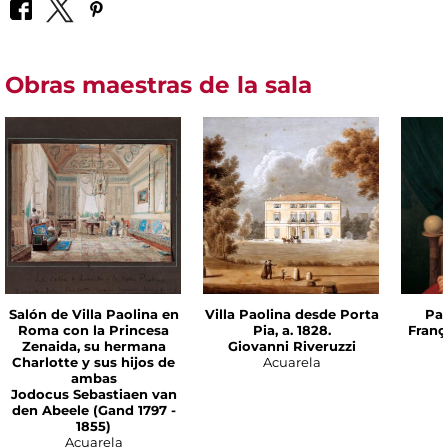
Obras maestras de la sala
Salón de Villa Paolina en
Villa Paolina desde Porta
Pao
Roma con la Princesa
Pia, a. 1828.
Franç
Zenaida, su hermana
Giovanni Riveruzzi
Charlotte y sus hijos de
Acuarela
ambas
Jodocus Sebastiaen van
den Abeele (Gand 1797 -
1855)
Acuarela