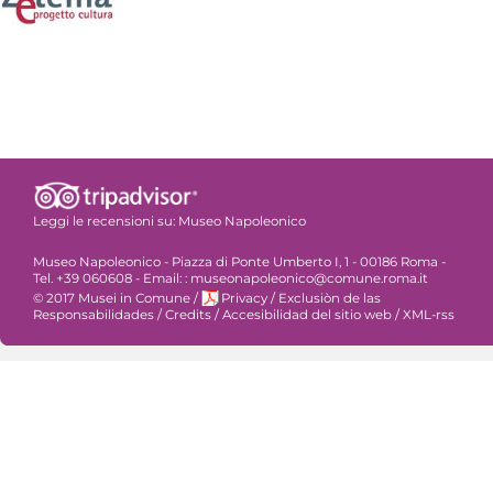
Leggi le recensioni su:
Museo Napoleonico
Museo Napoleonico - Piazza di Ponte Umberto I, 1 - 00186 Roma -
Tel. +39 060608 - Email: : museonapoleonico@comune.roma.it
© 2017 Musei in Comune
/
Privacy
/
Exclusiòn de las
Responsabilidades
/
Credits
/
Accesibilidad del sitio web
/
XML-rss