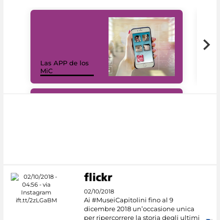
Las APP de los
I Mi
MiC
net
#DiscoverMiC
02/10/2018
Ai #MuseiCapitolini fino al 9
dicembre 2018 un’occasione unica
per ripercorrere la storia degli ultimi