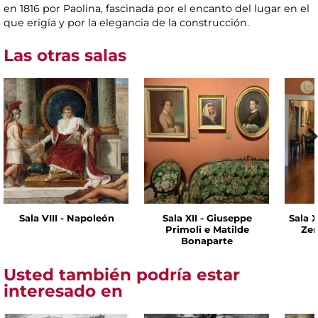
en 1816 por Paolina, fascinada por el encanto del lugar en el
que erigía y por la elegancia de la construcción.
Las otras salas
Sala VIII - Napoleón
Sala XII - Giuseppe
Sala X
Primoli e Matilde
Zen
Bonaparte
Usted también podría estar
interesado en