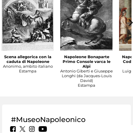
Scena allegorica con la
Napoleone Bonaparte
Napo
caduta di Napoleone
Primo Console varca le
Codic
Anonimo, ambito italiano
Alpi
Estampa
Antonio Giberti e Giuseppe
Luigi 
Longhi (da Jacques-Louis
David)
Estampa
#MuseoNapoleonico