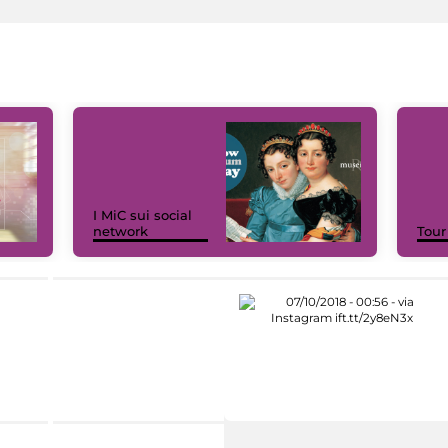
I MiC sui social
network
Tour