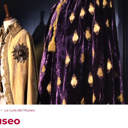
>
La cura del Museo
useo