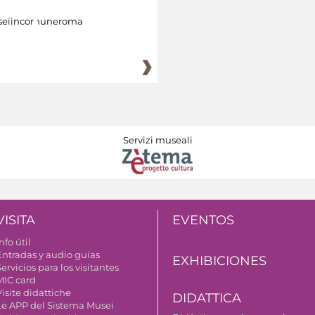
eiincomuneroma
Servizi museali
VISITA
EVENTOS
nfo útil
Entradas y audio guías
EXHIBICIONES
ervicios para los visitantes
MIC card
isite didattiche
DIDATTICA
Le APP del Sistema Musei