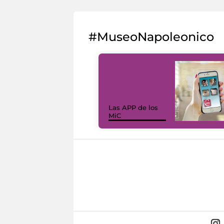
#MuseoNapoleonico
Las APP de los
MiC