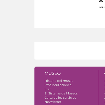
mus
MUSEO
Historia del museo
I
Profundizaciones
Staff
S
El Sistema de Museos
Carta de los servicios
V
Newsletter