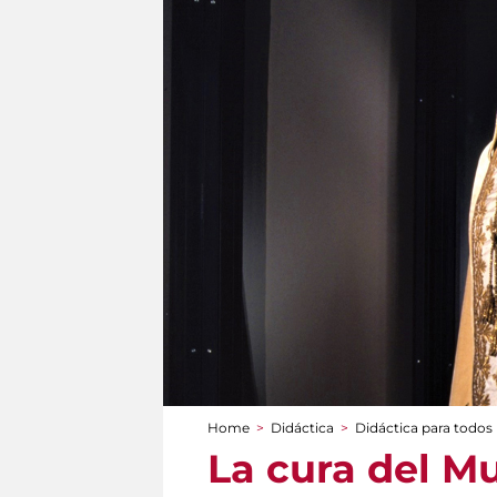
Home
>
Didáctica
>
Didáctica para todos
You are here
La cura del M