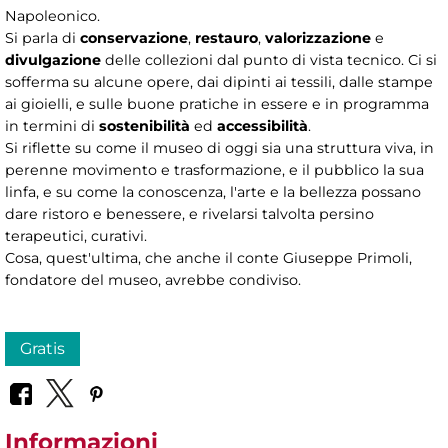
Napoleonico.
Si parla di
conservazione
,
restauro
,
valorizzazione
e
divulgazione
delle collezioni dal punto di vista tecnico. Ci si
sofferma su alcune opere, dai dipinti ai tessili, dalle stampe
ai gioielli, e sulle buone pratiche in essere e in programma
in termini di
sostenibilità
ed
accessibilità
.
Si riflette su come il museo di oggi sia una struttura viva, in
perenne movimento e trasformazione, e il pubblico la sua
linfa, e su come la conoscenza, l'arte e la bellezza possano
dare ristoro e benessere, e rivelarsi talvolta persino
terapeutici, curativi.
Cosa, quest'ultima, che anche il conte Giuseppe Primoli,
fondatore del museo, avrebbe condiviso.
Gratis
Informazioni