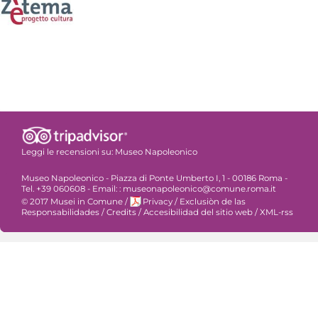
Leggi le recensioni su:
Museo Napoleonico
Museo Napoleonico - Piazza di Ponte Umberto I, 1 - 00186 Roma -
Tel. +39 060608 - Email: : museonapoleonico@comune.roma.it
© 2017 Musei in Comune
/
Privacy
/
Exclusiòn de las
Responsabilidades
/
Credits
/
Accesibilidad del sitio web
/
XML-rss