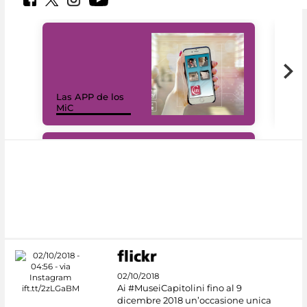
Las APP de los
I Mi
MiC
net
#DiscoverMiC
02/10/2018
Ai #MuseiCapitolini fino al 9
dicembre 2018 un’occasione unica