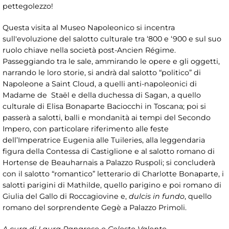
pettegolezzo!
Questa visita al Museo Napoleonico si incentra
sull'evoluzione del salotto culturale tra ‘800 e ‘900 e sul suo
ruolo chiave nella società post-Ancien Régime.
Passeggiando tra le sale, ammirando le opere e gli oggetti,
narrando le loro storie, si andrà dal salotto “politico” di
Napoleone a Saint Cloud, a quelli anti-napoleonici di
Madame de Staël e della duchessa di Sagan, a quello
culturale di Elisa Bonaparte Baciocchi in Toscana; poi si
passerà a salotti, balli e mondanità ai tempi del Secondo
Impero, con particolare riferimento alle feste
dell’Imperatrice Eugenia alle Tuileries, alla leggendaria
figura della Contessa di Castiglione e al salotto romano di
Hortense de Beauharnais a Palazzo Ruspoli; si concluderà
con il salotto “romantico” letterario di Charlotte Bonaparte, i
salotti parigini di Mathilde, quello parigino e poi romano di
Giulia del Gallo di Roccagiovine e,
dulcis in fundo
, quello
romano del sorprendente Gegè a Palazzo Primoli.
A cura di Laura Panarese e Celeste Valente