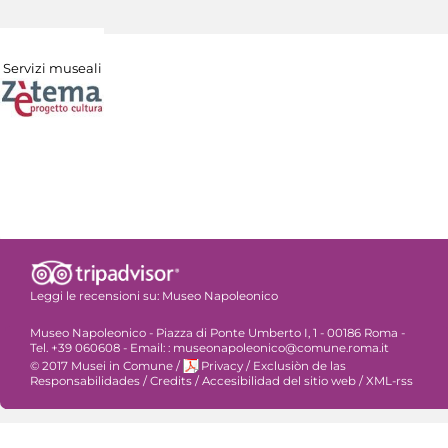
Servizi museali
Leggi le recensioni su:
Museo Napoleonico
Museo Napoleonico - Piazza di Ponte Umberto I, 1 - 00186 Roma -
Tel. +39 060608 - Email: : museonapoleonico@comune.roma.it
© 2017 Musei in Comune
/
Privacy
/
Exclusiòn de las
Responsabilidades
/
Credits
/
Accesibilidad del sitio web
/
XML-rss