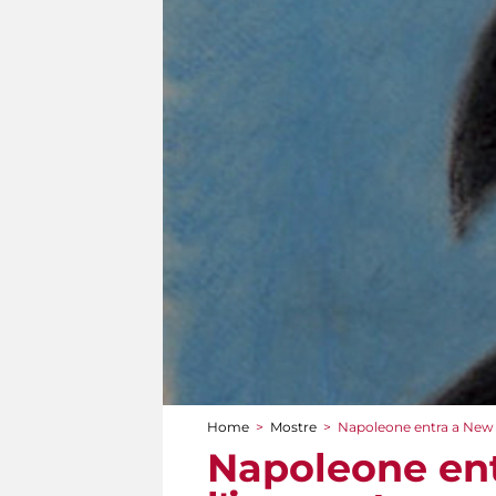
Home
>
Mostre
>
Napoleone entra a New 
Tu sei qui
Napoleone en