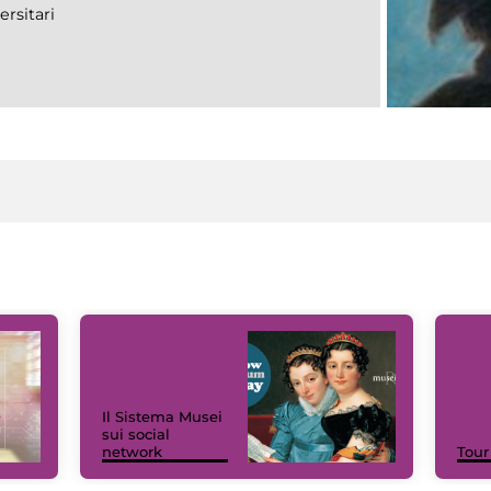
ersitari
Il Sistema Musei
sui social
network
Tour