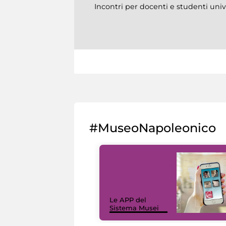
Incontri per docenti e studenti univ
#MuseoNapoleonico
Le APP del
Sistema Musei