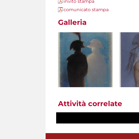
invito stampa
comunicato stampa
Galleria
Attività correlate