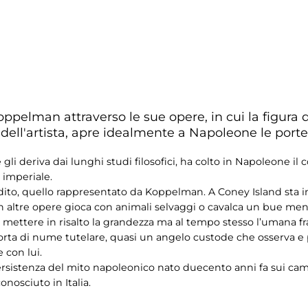
pelman attraverso le sue opere, in cui la figura 
 dell'artista, apre idealmente a Napoleone le port
 deriva dai lunghi studi filosofici, ha colto in Napoleone il con
e imperiale.
ito, quello rappresentato da Koppelman. A Coney Island sta in
e, in altre opere gioca con animali selvaggi o cavalca un bue me
mettere in risalto la grandezza ma al tempo stesso l’umana fra
sorta di nume tutelare, quasi un angelo custode che osserva e p
 con lui.
ersistenza del mito napoleonico nato duecento anni fa sui campi
onosciuto in Italia.