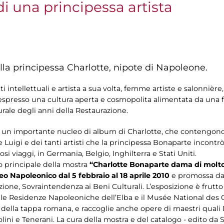
di una principessa artista
ella principessa Charlotte, nipote di Napoleone.
i intellettuali e artista a sua volta, femme artiste e salonnière,
espresso una cultura aperta e cosmopolita alimentata da una fi
turale degli anni della Restaurazione.
n importante nucleo di album di Charlotte, che contengono su
uigi e dei tanti artisti che la principessa Bonaparte incontrò i
si viaggi, in Germania, Belgio, Inghilterra e Stati Uniti.
o principale della mostra
“Charlotte Bonaparte dama di molto 
o Napoleonico dal 5 febbraio al 18 aprile 2010
e promossa dal
ione, Sovraintendenza ai Beni Culturali. L’esposizione è frutto
lle Residenze Napoleoniche dell’Elba e il Musée National des
 della tappa romana, e raccoglie anche opere di maestri quali D
lini e Tenerani. La cura della mostra e del catalogo - edito da S