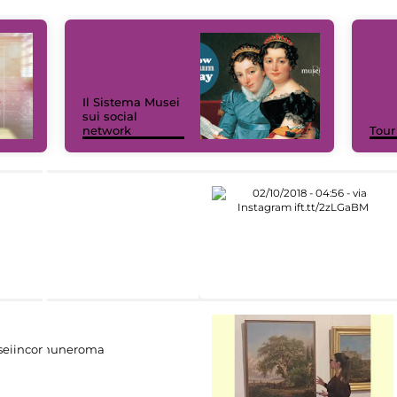
Il Sistema Musei
sui social
network
Tour
eiincomuneroma