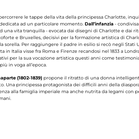
percorrere le tappe della vita della principessa Charlotte, inqui
i dedicata ad un particolare momento.
Dall’infanzia
- condivisa
ad una vita tranquilla - evocata dai disegni di Charlotte e dai rit
oforte e Bruxelles, decisivi per la formazione artistica di Charl
 sorella. Per raggiungere il padre in esilio si recò negli Stati 
ta in Italia visse fra Roma e Firenze recandosi nel 1833 a Londra
tivi per la sua vocazione artistica questi anni come testimon
i più in voga all’epoca.
aparte (1802-1839)
propone il ritratto di una donna intelligent
to. Una principessa protagonista dei difficili anni della diaspora
za alla famiglia imperiale ma anche nutrita da legami con pers
umani.