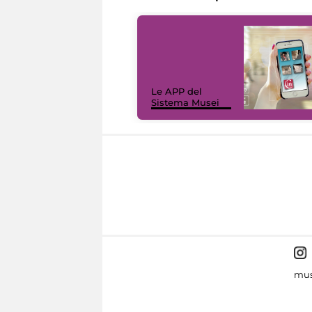
Le APP del
Sistema Musei
mus