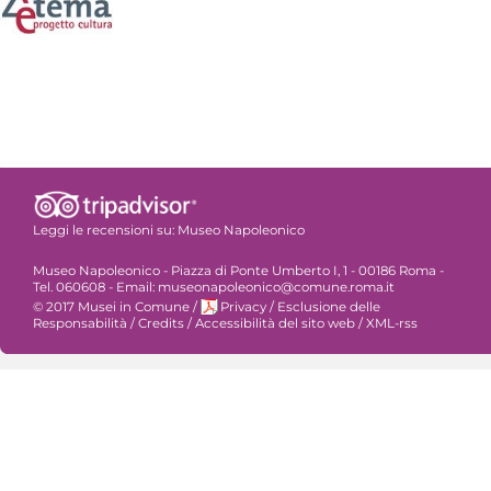
Leggi le recensioni su:
Museo Napoleonico
Museo Napoleonico - Piazza di Ponte Umberto I, 1 - 00186 Roma -
Tel. 060608 - Email: museonapoleonico@comune.roma.it
© 2017 Musei in Comune
/
Privacy
/
Esclusione delle
Responsabilità
/
Credits
/
Accessibilità del sito web
/
XML-rss