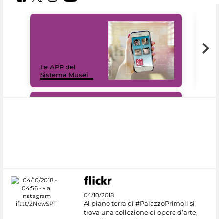
Il 
Le APP del
Mus
Sistema Musei
net
#DiscoverMiC
04/10/2018
Al piano terra di #PalazzoPrimoli si
trova una collezione di opere d’arte,