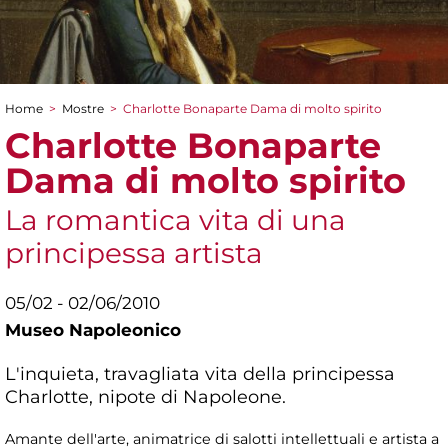
Home
>
Mostre
>
Charlotte Bonaparte Dama di molto spirito
Tu sei qui
Charlotte Bonaparte
Dama di molto spirito
La romantica vita di una
principessa artista
05/02 - 02/06/2010
Museo Napoleonico
L'inquieta, travagliata vita della principessa
Charlotte, nipote di Napoleone.
Amante dell'arte, animatrice di salotti intellettuali e artista a