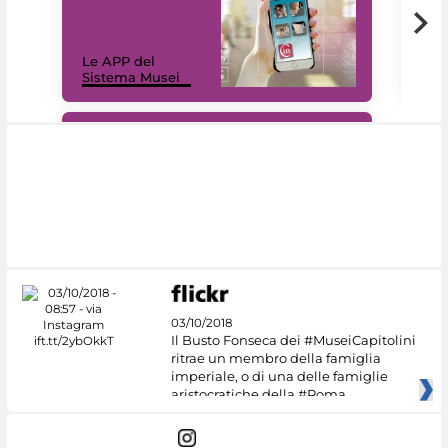
Il 
Le APP del
Mus
Sistema Musei
net
#DiscoverMiC
03/10/2018
Il Busto Fonseca dei #MuseiCapitolini
ritrae un membro della famiglia
imperiale, o di una delle famiglie
aristocratiche della #Roma