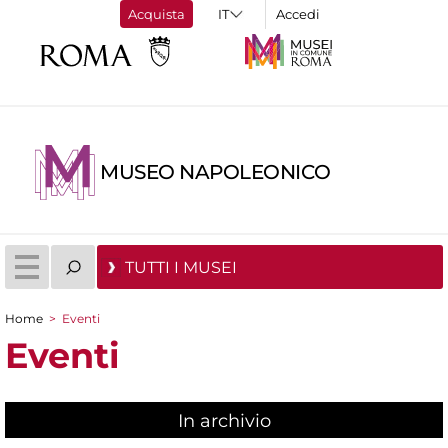
Acquista
Accedi
MUSEO NAPOLEONICO
TUTTI I MUSEI
Home
>
Eventi
Tu sei qui
Eventi
In archivio