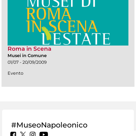
Roma in Scena
Musei in Comune
01/07 - 20/09/2009
Evento
#MuseoNapoleonico