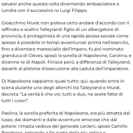
salvarsi anche questa volta diventando ambasciatore a
Londra con il successivo re Luigi Filippo.
Gioacchino Murat non poteva certo andare d’accordo con il
raffinato e scaltro Talleyrand: figlio di un albergatore di
provincia, è protagonista di una rapida ascesa sociale come
spesso è possibile in tempi avventurosi: prima nell’esercito,
fino a diventare maresciallo dell’Impero, fu poi nominato
granduca di Clèves, sposò la sorella di Napoleone, Carolina, e
divenne re di Napoli. Finisce però, a differenza di Talleyrand,
davanti al plotone d’esecuzione alla caduta dell’imperatore.
Di Napoleone sappiamo quasi tutto: qui, quando entra in
scena durante uno degli alterchi tra Talleyrand e Murat,
decreta: “La verità è che voi, tutti e due, ne avete fatte di
tutti i colori”.
Paolina, la sorella preferita di Napoleone, era più attratta dal
lusso, dai diamanti e dalle avventure amorose che dal
potere: rimasta vedova del generale Leclerc, sposò Camillo
Borghese, entrando a far parte della più antica e