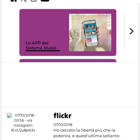
Il 
Le APP del
Mus
Sistema Musei
net
#DiscoverMiC
07/10/2018
Ho cercato la libertà più che la
potenza, e quest'ultima soltanto