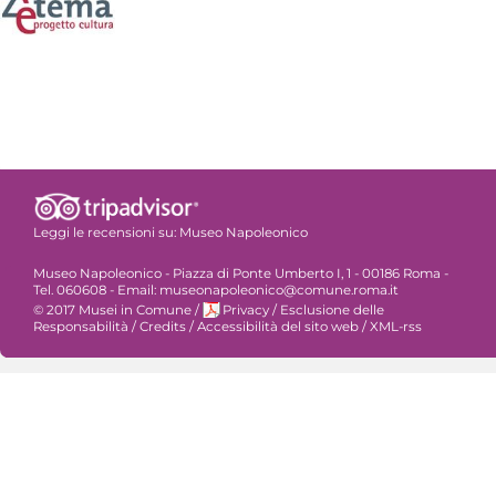
Leggi le recensioni su:
Museo Napoleonico
Museo Napoleonico - Piazza di Ponte Umberto I, 1 - 00186 Roma -
Tel. 060608 - Email: museonapoleonico@comune.roma.it
© 2017 Musei in Comune
/
Privacy
/
Esclusione delle
Responsabilità
/
Credits
/
Accessibilità del sito web
/
XML-rss