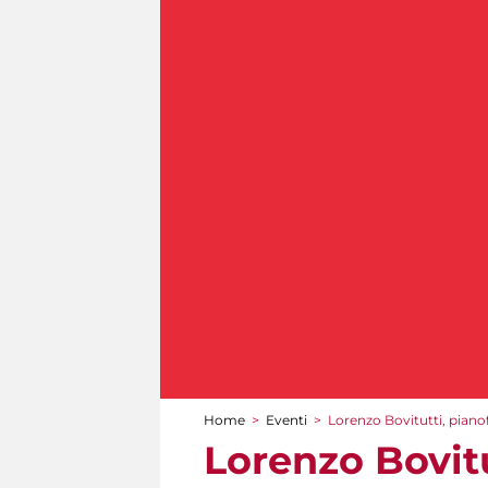
Home
>
Eventi
>
Lorenzo Bovitutti, piano
Tu sei qui
Lorenzo Bovitu