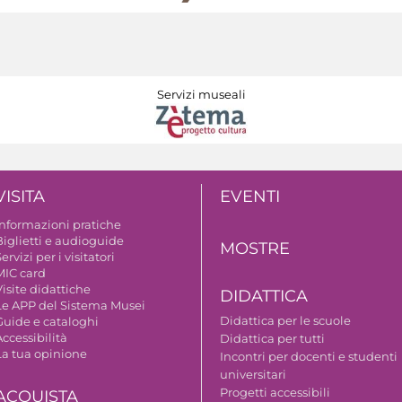
Servizi museali
VISITA
EVENTI
Informazioni pratiche
Biglietti e audioguide
MOSTRE
ervizi per i visitatori
MIC card
isite didattiche
DIDATTICA
Le APP del Sistema Musei
Didattica per le scuole
Guide e cataloghi
ccessibilità
Didattica per tutti
La tua opinione
Incontri per docenti e studenti
universitari
Progetti accessibili
ACQUISTA