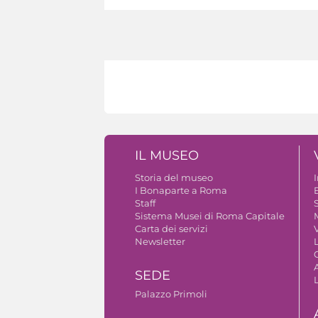
IL MUSEO
Storia del museo
I Bonaparte a Roma
Staff
S
Sistema Musei di Roma Capitale
Carta dei servizi
V
Newsletter
A
SEDE
Palazzo Primoli