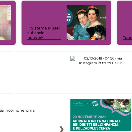
Il Sistema Musei
sui social
network
Tour
eiincomuneroma