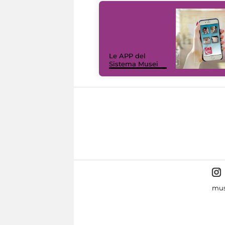
Le APP del
Sistema Musei
mus