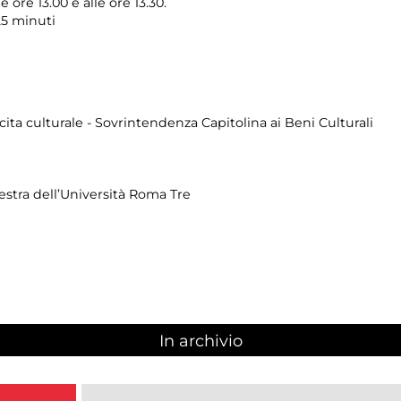
e ore 13.00 e alle ore 13.30.
25 minuti
cita culturale - Sovrintendenza Capitolina ai Beni Culturali
hestra dell’Università Roma Tre
In archivio