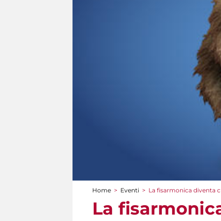
Home
>
Eventi
>
La fisarmonica diventa c
Tu sei qui
La fisarmonica