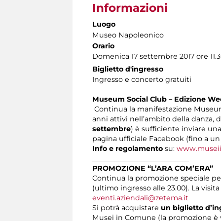
Informazioni
Luogo
Museo Napoleonico
Orario
Domenica 17 settembre 2017 ore 11.
Biglietto d'ingresso
Ingresso e concerto gratuiti
____________________________
Museum Social Club – Edizione W
Continua la manifestazione Museum S
anni attivi nell’ambito della danza, 
settembre
) è sufficiente inviare un
pagina ufficiale Facebook (fino a u
Info e regolamento
su:
www.museii
____________________________
PROMOZIONE “L’ARA COM’ERA”
Continua la promozione speciale pe
(ultimo ingresso alle 23.00). La visit
eventi.aziendali@zetema.it
Si potrà acquistare
un biglietto d’in
Musei in Comune (la promozione è val