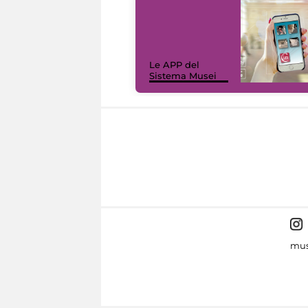
Le APP del
Sistema Musei
mus