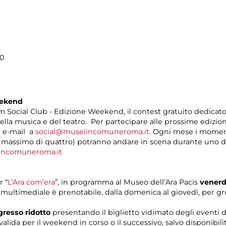
30
eekend
ocial Club - Edizione Weekend, il contest gratuito dedicato ad
della musica e del teatro. Per partecipare alle prossime edizion
a e-mail a
social@museiincomuneroma.it
. Ogni mese i moment
n massimo di quattro) potranno andare in scena durante uno de
ncomuneroma.it
r “
L’Ara com’era
”, in programma al Museo dell’Ara Pacis
venerd
a multimediale è prenotabile, dalla domenica al giovedì, per grupp
gresso ridotto
presentando il biglietto vidimato degli eventi
ida per il weekend in corso o il successivo, salvo disponibilit