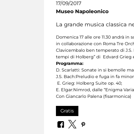
17/09/2017
Museo Napoleonico
La grande musica classica nel
Domenica 17 alle ore 11.30 andrà in 
in collaborazione con Roma Tre Orch
Clavicembalo ben temperato di J.S. Ba
tempi di Holberg” di Edvard Grieg e 
Programma:
D. Scarlatti: Sonate in si bemolle m
J.S. Bach:Preludio e fuga in fa mino
E. Grieg: Holberg Suite op. 40;
E. Elgar:Nimrod, dalle “Enigma Variat
Con Giancarlo Palena (fisarmonica)
Gratis