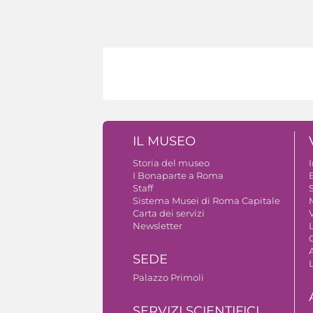
IL MUSEO
Storia del museo
I Bonaparte a Roma
Staff
S
Sistema Musei di Roma Capitale
Carta dei servizi
V
Newsletter
A
SEDE
Palazzo Primoli
SERVIZI SCIENTIFICI