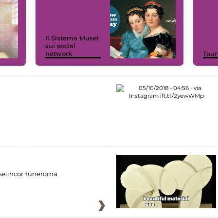
Il Sistema Musei
sui social
network
Tour
eiincomuneroma