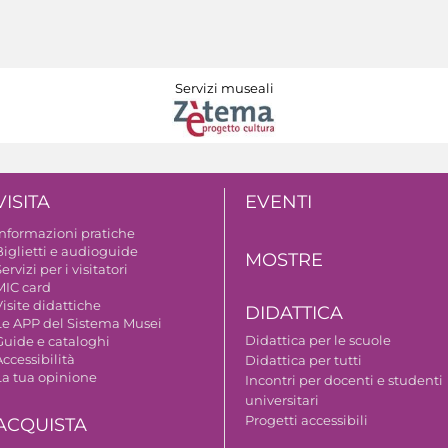
Servizi museali
VISITA
EVENTI
Informazioni pratiche
Biglietti e audioguide
MOSTRE
ervizi per i visitatori
MIC card
isite didattiche
DIDATTICA
Le APP del Sistema Musei
Didattica per le scuole
Guide e cataloghi
ccessibilità
Didattica per tutti
La tua opinione
Incontri per docenti e studenti
universitari
Progetti accessibili
ACQUISTA