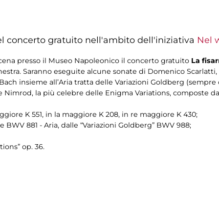
 concerto gratuito nell'ambito dell'iniziativa
Nel 
scena presso il Museo Napoleonico il concerto gratuito
La fisa
estra. Saranno eseguite alcune sonate di Domenico Scarlatti, u
ch insieme all’Aria tratta delle Variazioni Goldberg (sempre di 
Nimrod, la più celebre delle Enigma Variations, composte da E
aggiore K 551, in la maggiore K 208, in re maggiore K 430;
re BWV 881 - Aria, dalle “Variazioni Goldberg” BWV 988;
ions” op. 36.