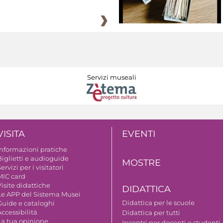
Servizi museali
VISITA
EVENTI
Informazioni pratiche
Biglietti e audioguide
MOSTRE
ervizi per i visitatori
MIC card
isite didattiche
DIDATTICA
Le APP del Sistema Musei
Didattica per le scuole
Guide e cataloghi
ccessibilità
Didattica per tutti
La tua opinione
Incontri per docenti e studenti