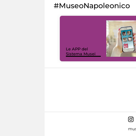
#MuseoNapoleonico
Le APP del
Sistema Musei
mus