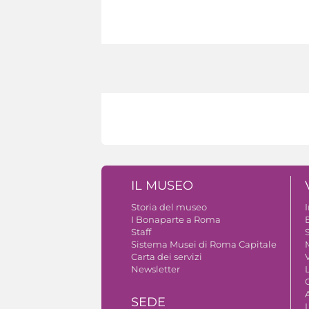
IL MUSEO
Storia del museo
I Bonaparte a Roma
Staff
S
Sistema Musei di Roma Capitale
Carta dei servizi
V
Newsletter
A
SEDE