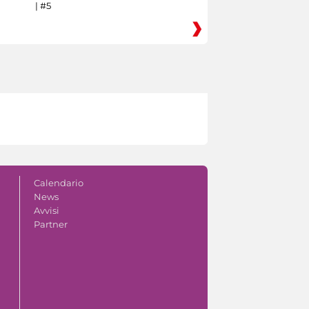
| #5
Calendario
News
Avvisi
Partner