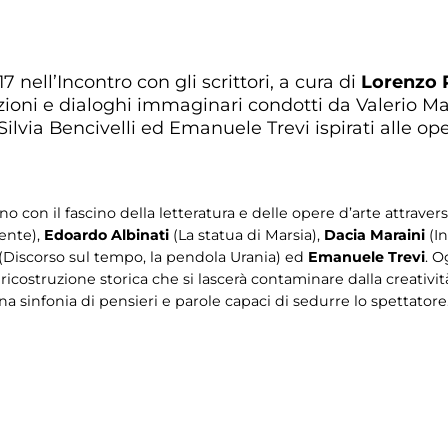
ell’Incontro con gli scrittori, a cura di
Lorenzo 
azioni e dialoghi immaginari condotti da Valerio Ma
ilvia Bencivelli ed Emanuele Trevi ispirati alle ope
no con il fascino della letteratura e delle opere d’arte attraver
rente),
Edoardo Albinati
(La statua di Marsia),
Dacia Maraini
(I
(Discorso sul tempo, la pendola Urania) ed
Emanuele Trevi
. O
costruzione storica che si lascerà contaminare dalla creatività,
a sinfonia di pensieri e parole capaci di sedurre lo spettatore