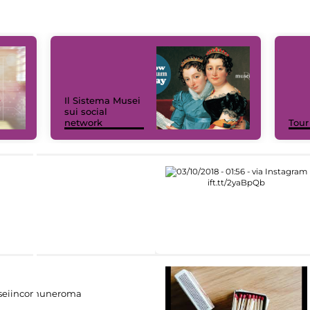
Il Sistema Musei
sui social
network
Tour
eiincomuneroma