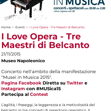
Home
>
Eventi
>
I Love Opera - Tre Maestri di Belcanto
Tu sei qui
I Love Opera - Tre
Maestri di Belcanto
21/11/2015
Museo Napoleonico
Concerto nell'ambito della manifestazione
"Musei in Musica 2015".
Pagina Facebook
Diretta su
Twitter
e
Instagram
con #MUSica15
Partecipa al
Contest
L’agilità, i fraseggi, la leggerezza e la meticolosità del
belcanto in tre concerti di repertorio operistico. Il