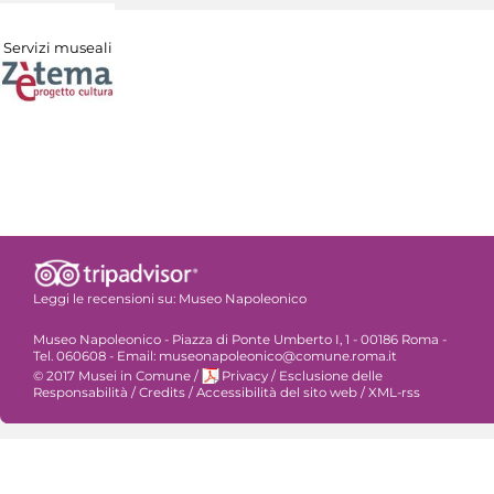
Servizi museali
Leggi le recensioni su:
Museo Napoleonico
Museo Napoleonico - Piazza di Ponte Umberto I, 1 - 00186 Roma -
Tel. 060608 - Email: museonapoleonico@comune.roma.it
© 2017 Musei in Comune
/
Privacy
/
Esclusione delle
Responsabilità
/
Credits
/
Accessibilità del sito web
/
XML-rss