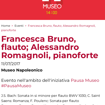
Home
>
Eventi
>
Francesca Bruno, flauto; Alessandro Romagnoli,
Tu sei qui
pianoforte
Francesca Bruno,
flauto; Alessandro
Romagnoli, pianoforte
11/07/2017
Museo Napoleonico
Evento nell'ambito dell'iniziativa
Pausa Museo
#PausaMuseo
J.S. Bach: Sonata in si minore per flauto BWV 1030; C. Saint
Saens: Romanza; F. Poulenc: Sonata per flauto