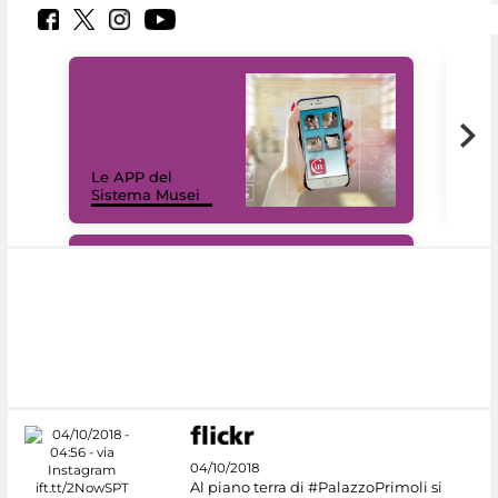
Il 
Le APP del
Mus
Sistema Musei
net
#DiscoverMiC
04/10/2018
Al piano terra di #PalazzoPrimoli si