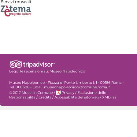
Servizi museali
Leggi le recensioni su:
Museo Napoleonico
Museo Napoleonico - Piazza di Ponte Umberto I, 1 - 00186 Roma -
Tel. 060608 - Email: museonapoleonico@comune.roma.it
© 2017 Musei in Comune
/
Privacy
/
Esclusione delle
Responsabilità
/
Credits
/
Accessibilità del sito web
/
XML-rss