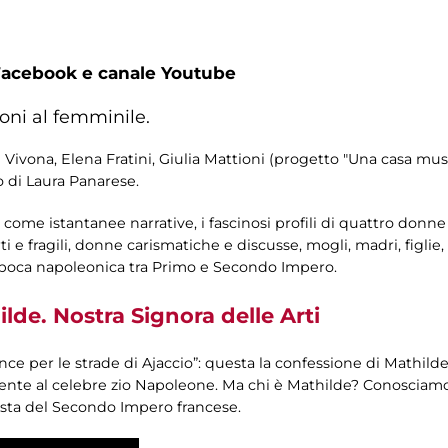
Facebook e canale Youtube
ioni al femminile.
i Vivona, Elena Fratini, Giulia Mattioni (progetto "Una casa m
 di Laura Panarese.
come istantanee narrative, i fascinosi profili di quattro donne
 e fragili, donne carismatiche e discusse, mogli, madri, figlie, a
epoca napoleonica tra Primo e Secondo Impero.
lde. Nostra Signora delle Arti
nce per le strade di Ajaccio”: questa la confessione di Mathild
mente al celebre zio Napoleone. Ma chi è Mathilde? Conosciam
ista del Secondo Impero francese.