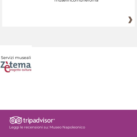
museiincomuneroma
Servizi museali
Leggi le recensioni su:
Museo Napoleonico