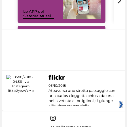
Il 
Le APP del
Mus
Sistema Musei
net
#DiscoverMiC
05/10/2018
Attraverso uno stretto passaggio con
una curiosa loggetta chiusa da una
bella vetrata a tortiglioni, si giunge
all'ultima stanza della