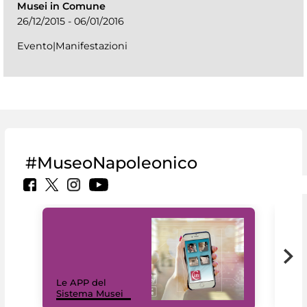
Musei in Comune
26/12/2015 - 06/01/2016
Evento|Manifestazioni
#MuseoNapoleonico
Il 
Le APP del
Mus
Sistema Musei
net