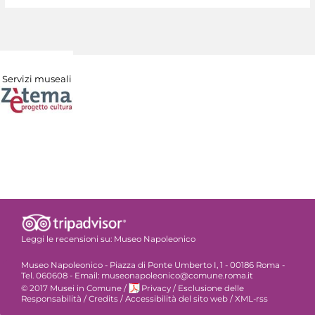
Servizi museali
Leggi le recensioni su:
Museo Napoleonico
Museo Napoleonico - Piazza di Ponte Umberto I, 1 - 00186 Roma -
Tel. 060608 - Email: museonapoleonico@comune.roma.it
© 2017 Musei in Comune
/
Privacy
/
Esclusione delle
Responsabilità
/
Credits
/
Accessibilità del sito web
/
XML-rss