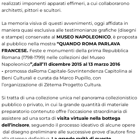
realizzati imponenti apparati effimeri, a cui collaborarono
architetti, pittori e scultori.
La memoria visiva di questi avvenimenti, oggi affidata in
maniera quasi esclusiva alle testimonianze grafiche (disegni
e stampe) conservate al
MUSEO NAPOLEONICO
, è proposta
al pubblico nella mostra
“QUANDO ROMA PARLAVA
FRANCESE.
Feste e monumenti della prima Repubblica
Romana (1798-1799) nelle collezioni del Museo
Napoleonico
”
,
dall’11 dicembre 2015 al 13 marzo 2016
-
promossa daRoma Capitale-Sovrintendenza Capitolina ai
Beni Culturali e curata da Marco Pupillo, con
l’organizzazione di Zètema Progetto Cultura.
Si tratta di una collezione unica nel panorama collezionistico
pubblico o privato, in cui la grande quantità di materiale
preparatorio contenuto offre l’occasione straordinaria di
assistere ad una sorta di
visita virtuale nella bottega
dell’incisore
, seguendo il processo ideativo di alcune opere
dal disegno preliminare alle successive prove d’autore fino
alla stampa definitiva.
La grande rarità di queste