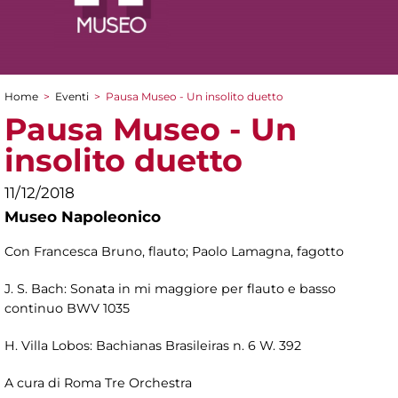
Home
>
Eventi
>
Pausa Museo - Un insolito duetto
Tu sei qui
Pausa Museo - Un
insolito duetto
11/12/2018
Museo Napoleonico
Con Francesca Bruno, flauto; Paolo Lamagna, fagotto
J. S. Bach: Sonata in mi maggiore per flauto e basso
continuo BWV 1035
H. Villa Lobos: Bachianas Brasileiras n. 6 W. 392
A cura di Roma Tre Orchestra