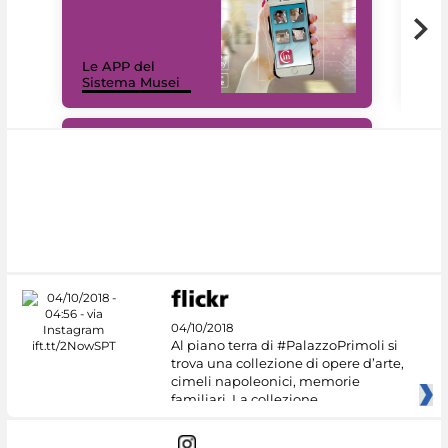
Il 
Le APP del
Mus
Sistema Musei
net
#DiscoverMiC
04/10/2018
Al piano terra di #PalazzoPrimoli si
trova una collezione di opere d’arte,
cimeli napoleonici, memorie
familiari. La collezione