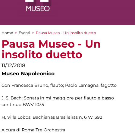
Home
>
Eventi
>
Pausa Museo - Un insolito duetto
Tu sei qui
Pausa Museo - Un
insolito duetto
11/12/2018
Museo Napoleonico
Con Francesca Bruno, flauto; Paolo Lamagna, fagotto
J. S. Bach: Sonata in mi maggiore per flauto e basso
continuo BWV 1035
H. Villa Lobos: Bachianas Brasileiras n. 6 W. 392
A cura di Roma Tre Orchestra