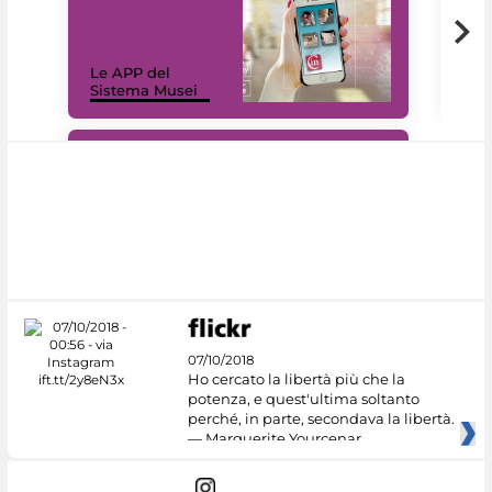
Il 
Le APP del
Mus
Sistema Musei
net
#DiscoverMiC
07/10/2018
Ho cercato la libertà più che la
potenza, e quest'ultima soltanto
perché, in parte, secondava la libertà.
— Marguerite Yourcenar