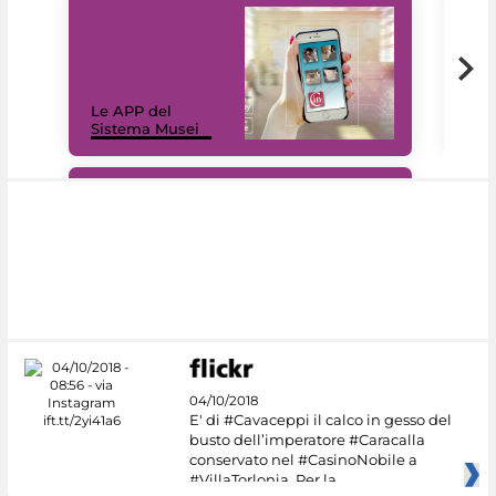
Il 
Le APP del
Mus
Sistema Musei
net
#DiscoverMiC
04/10/2018
E' di #Cavaceppi il calco in gesso del
busto dell’imperatore #Caracalla
conservato nel #CasinoNobile a
#VillaTorlonia. Per la