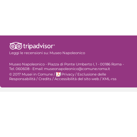
Leggi le recensioni su:
Museo Napoleonico
Museo Napoleonico - Piazza di Ponte Umberto I, 1 - 00186 Roma -
Tel. 060608 - Email: museonapoleonico@comune.roma.it
© 2017 Musei in Comune
/
Privacy
/
Esclusione delle
Responsabilità
/
Credits
/
Accessibilità del sito web
/
XML-rss