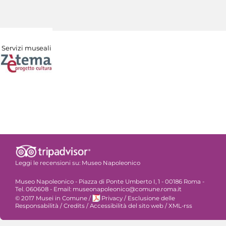
Servizi museali
Leggi le recensioni su:
Museo Napoleonico
Museo Napoleonico - Piazza di Ponte Umberto I, 1 - 00186 Roma -
Tel. 060608 - Email: museonapoleonico@comune.roma.it
© 2017 Musei in Comune
/
Privacy
/
Esclusione delle
Responsabilità
/
Credits
/
Accessibilità del sito web
/
XML-rss