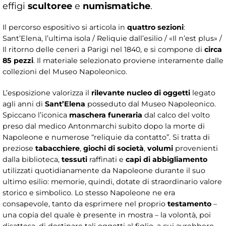
effigi
scultoree
e
numismatiche
.
Il percorso espositivo si articola in
quattro sezioni
:
Sant’Elena, l’ultima isola / Reliquie dall’esilio / «Il n’est plus» /
Il ritorno delle ceneri a Parigi nel 1840, e si compone di
circa
85 pezzi
. Il materiale selezionato proviene interamente dalle
collezioni del Museo Napoleonico.
L’esposizione valorizza il
rilevante nucleo di oggetti
legato
agli anni di
Sant’Elena
posseduto dal Museo Napoleonico.
Spiccano l’iconica
maschera funeraria
dal calco del volto
preso dal medico Antonmarchi subito dopo la morte di
Napoleone e numerose “reliquie da contatto”. Si tratta di
preziose
tabacchiere
,
giochi di società
,
volumi
provenienti
dalla biblioteca,
tessuti
raffinati e
capi di abbigliamento
utilizzati quotidianamente da Napoleone durante il suo
ultimo esilio: memorie, quindi, dotate di straordinario valore
storico e simbolico. Lo stesso Napoleone ne era
consapevole, tanto da esprimere nel proprio
testamento
–
una copia del quale è presente in mostra – la volontà, poi