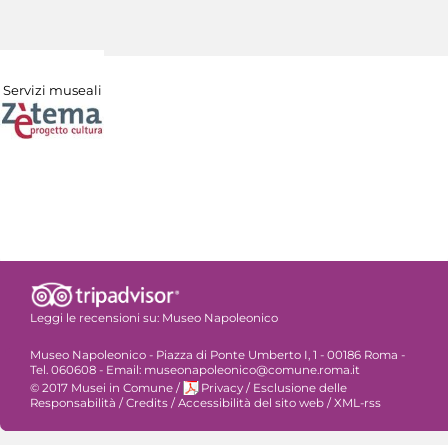
Servizi museali
Leggi le recensioni su:
Museo Napoleonico
Museo Napoleonico - Piazza di Ponte Umberto I, 1 - 00186 Roma -
Tel. 060608 - Email: museonapoleonico@comune.roma.it
© 2017 Musei in Comune
/
Privacy
/
Esclusione delle
Responsabilità
/
Credits
/
Accessibilità del sito web
/
XML-rss