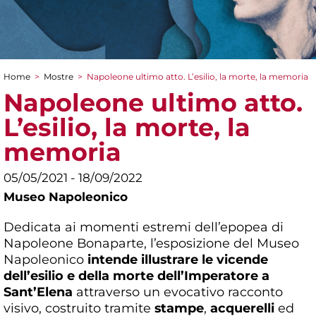
Home
>
Mostre
>
Napoleone ultimo atto. L’esilio, la morte, la memoria
Tu sei qui
Napoleone ultimo atto.
L’esilio, la morte, la
memoria
05/05/2021 - 18/09/2022
Museo Napoleonico
Dedicata ai momenti estremi dell’epopea di
Napoleone Bonaparte, l’esposizione del Museo
Napoleonico
intende illustrare le vicende
dell’esilio e della morte dell’Imperatore a
Sant’Elena
attraverso un evocativo racconto
visivo, costruito tramite
stampe
,
acquerelli
ed