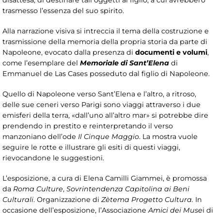
disattesa, di destinare tali oggetti al figlio, a cui avrebbero
trasmesso l’essenza del suo spirito.
Alla narrazione visiva si intreccia il tema della costruzione e
trasmissione della memoria della propria storia da parte di
Napoleone, evocato dalla presenza di
documenti e volumi
,
come l’esemplare del
Memoriale di Sant’Elena
di
Emmanuel de Las Cases posseduto dal figlio di Napoleone.
Quello di Napoleone verso Sant’Elena e l’altro, a ritroso,
delle sue ceneri verso Parigi sono viaggi attraverso i due
emisferi della terra, «dall’uno all’altro mar» si potrebbe dire
prendendo in prestito e reinterpretando il verso
manzoniano dell’ode
Il Cinque Maggio
. La mostra vuole
seguire le rotte e illustrare gli esiti di questi viaggi,
rievocandone le suggestioni.
L’esposizione, a cura di Elena Camilli Giammei, è promossa
da
Roma Culture
,
Sovrintendenza Capitolina ai Beni
Culturali
. Organizzazione di
Zètema Progetto Cultura.
In
occasione dell’esposizione, l’Associazione
Amici dei Muse
i di